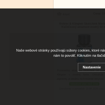
Cena:
19
Rohrer & Klingner Sketchink Marl
fľaštičkový atrament modrý 50 
Naše webové stránky používajú súbory cookies, ktoré ná
nám to povoliť. Kliknutím na tlači
Nastavenie
Prvotriedny atrament Sketchink od Ro
Klingner v modrej farbe. Obsahuje
pigmenty, je ideálny na kreslenie obrysov.
skladom viac než 3 ks
Doručenie: v pondelok 10.08.2026
(viac 