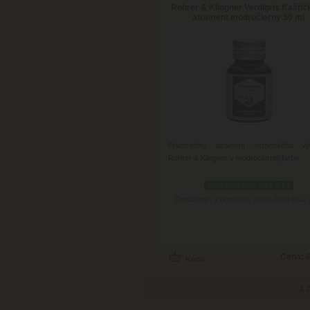
Rohrer & Klingner Verdigris fľašti
atrament modročierny 50 ml
Prvotriedny atrament nemeckého vý
Rohrer & Klingner v modročiernej farbe.
skladom viac než 3 ks
Doručenie: v pondelok 10.08.2026
(viac 
Cena:
6
1