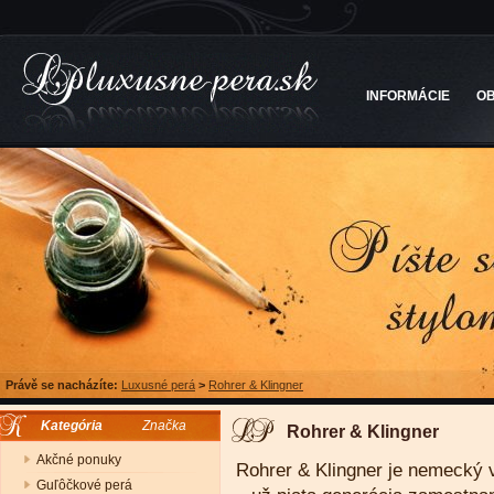
INFORMÁCIE
O
Právě se nacházíte:
Luxusné perá
>
Rohrer & Klingner
Kategória
Značka
Rohrer & Klingner
Akčné ponuky
Rohrer & Klingner je nemecký v
Guľôčkové perá