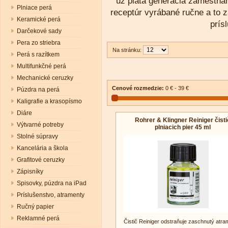
už piata generácia zamestna
Plniace perá
receptúr vyrábané ručne a to 
Keramické perá
prís
Darčekové sady
Pera zo striebra
Na stránku:
Perá s razítkem
Multifunkčné perá
Mechanické ceruzky
Cenové rozmedzie:
0 € - 39 €
Púzdra na perá
Kaligrafie a krasopísmo
Diáre
Rohrer & Klingner Reiniger čisti
Výtvarné potreby
plniacich pier 45 ml
Stolné súpravy
Kancelária a škola
Grafitové ceruzky
Zápisníky
Spisovky, púzdra na iPad
Príslušenstvo, atramenty
Ručný papier
Reklamné perá
Čistič Reiniger odstraňuje zaschnutý atra