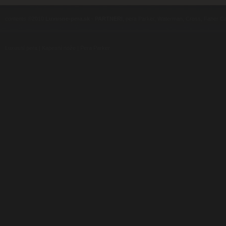
contents ©2010
Luxusne-pera.sk
-
PARTNERI
, pera Parker, Waterman, Cross, Faber Ca
Luxusní pera
|
Kapesní nože
|
Pera Parker