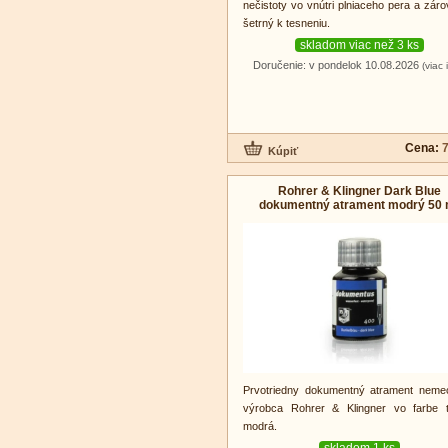
nečistoty vo vnútri plniaceho pera a záro
šetrný k tesneniu.
skladom viac než 3 ks
Doručenie: v pondelok 10.08.2026
(viac 
Cena:
7
Rohrer & Klingner Dark Blue
dokumentný atrament modrý 50 
Prvotriedny dokumentný atrament neme
výrobca Rohrer & Klingner vo farbe 
modrá.
skladom 1 ks