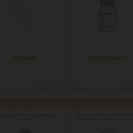
skladom 2 ks
skladom viac než 3 ks
ručenie: v utorok 11.08.2026
Doručenie: v utorok 11.08.2026
(viac info)
(viac i
Cena:
7.40 €
Cena:
aci tovar
mine Blue Black 30 ml, lahvičkový
Rohrer & Klingner Leipsician Bl
atrament
fľaštičkový atrament čierny 50 