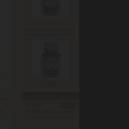
Cena:
6.30 €
Rohrer & Klingner Leipsician Black
fľaštičkový atrament čierny 50 ml
nfo)
Cena:
6.30 €
Odber noviniek
8.30 €
ič
V prípade zrušenia odberu noviniek
zadajte Váš e-mail a potvrďte.