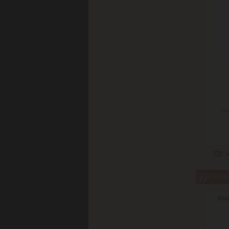
Do
Súvisi
Dia