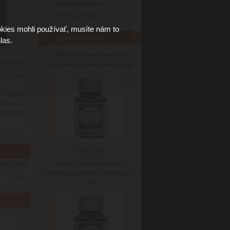
Gravirovanie per
História značiek
kies mohli používať, musíte nám to
Najpredávanejšie
las.
Rohrer & Klingner Royal Blue
 atramenty
fľaštičkový atrament modrý 50 ml
6
(viac info)
. Atrament
 spôsobuje
sklenenej
Cena:
6.30 €
Rohrer & Klingner Verdigris
40505050
fľaštičkový atrament modročierny 50
50
ml
ml