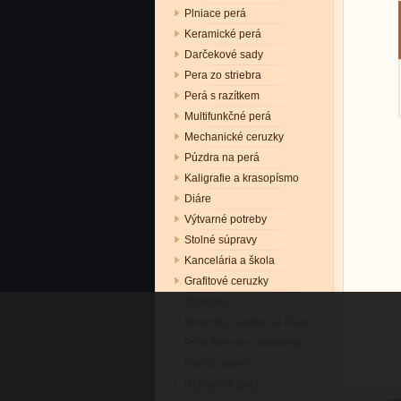
Plniace perá
Keramické perá
Darčekové sady
Pera zo striebra
Perá s razítkem
Multifunkčné perá
Mechanické ceruzky
Púzdra na perá
Kaligrafie a krasopísmo
Diáre
Výtvarné potreby
Stolné súpravy
Kancelária a škola
Grafitové ceruzky
Zápisníky
Spisovky, púzdra na iPad
Príslušenstvo, atramenty
Ručný papier
Reklamné perá