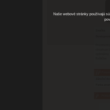
Naše webové stránky používajú súb
pov
Značka
Dostupnos
Prvotriedn
obsahuje b
optimálnu
fľaštičke.
Parame
Záruční d
Farba atra
Príslu