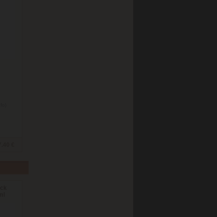
nfo)
7.40 €
ack
ml