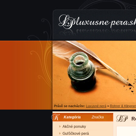
Právě se nacházíte:
Luxusné perá
>
Rohrer & Klingner
Kategória
Značka
R
Akčné ponuky
Guľôčkové perá