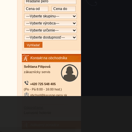
Kontakt na obchodníka
Světlana Filipová
zákaznícky servis
+420 725 548 405
(Po - Pá 8:00 - 16:00 hod.)
obchod@luxusne-pera.sk
Odporúčame:
Luxusné holenie
Nákupný poradca