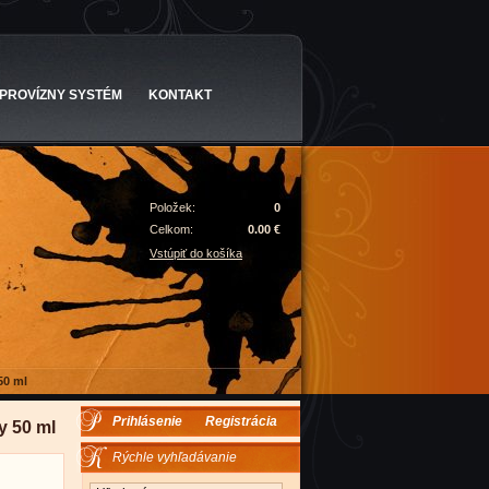
PROVÍZNY SYSTÉM
KONTAKT
Položek:
0
Celkom:
0.00 €
Vstúpiť do košíka
50 ml
Prihlásenie
Registrácia
y 50 ml
Rýchle vyhľadávanie