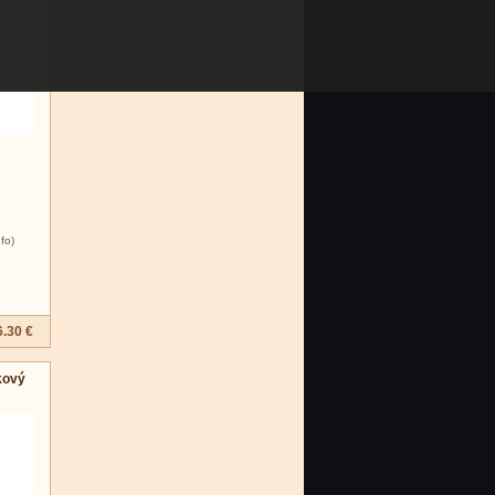
nfo)
6.30 €
kový