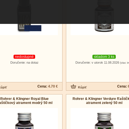
nedostupné
skladom 3 ks
Doručenie: na dotaz
Doručenie: v utorok 11.08.2026
(viac i
Cena:
4.70 €
Cena:
Rohrer & Klingner Royal Blue
Rohrer & Klingner Verdure fľaštič
aštičkový atrament modrý 50 ml
atrament zelený 50 ml