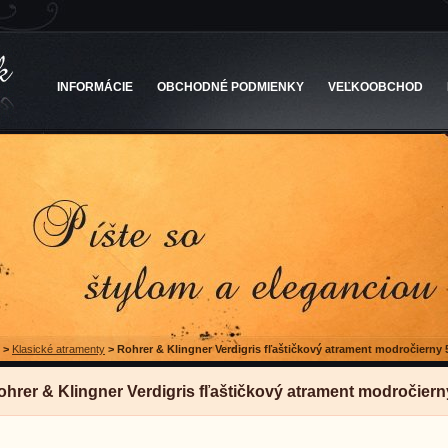
INFORMÁCIE
OBCHODNÉ PODMIENKY
VEĽKOOBCHOD
>
Klasické atramenty
>
Rohrer & Klingner Verdigris fľaštičkový atrament modročierny 
ohrer & Klingner Verdigris fľaštičkový atrament modročiern