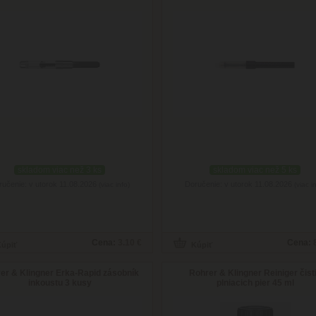
skladom viac než 3 ks
skladom viac než 5 ks
ručenie: v utorok 11.08.2026
Doručenie: v utorok 11.08.2026
(viac info)
(viac i
Cena:
3.10 €
Cena:
er & Klingner Erka-Rapid zásobník
Rohrer & Klingner Reiniger čist
inkoustu 3 kusy
plniacich pier 45 ml