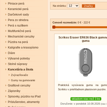
Plniace perá
Na stránku:
Značky
Keramické perá
Darčekové sady
Pera zo striebra
Cenové rozmedzie:
0 € - 222 €
Perá s razítkem
Multifunkčné perá
Mechanické ceruzky
Scrikss Eraser ER636 Black gumo
guma
Púzdra na perá
Kaligrafie a krasopísmo
Diáre
Výtvarné potreby
Stolné súpravy
Kancelária a škola
Zvýrazňovače
Gumy na gumovanie
Praktická vysúvacia guma na gumo
Grafitové ceruzky
Scrikks v priehľadnom plastovom puzdre.
Zápisníky
Spisovky, púzdra na iPad
skladom viac než 3 ks
Príslušenstvo, atramenty
Doručenie: v pondelok 10.08.2026
(viac 