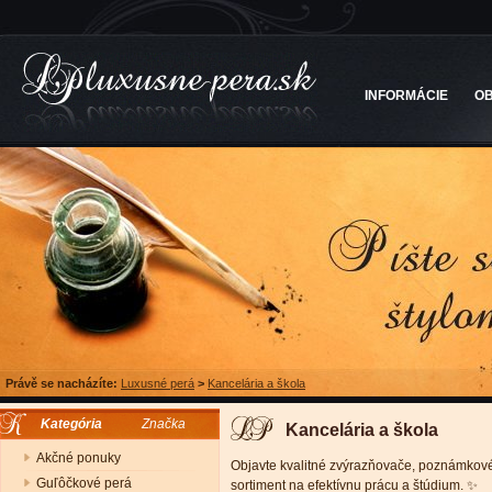
INFORMÁCIE
O
Právě se nacházíte:
Luxusné perá
>
Kancelária a škola
Kategória
Značka
Kancelária a škola
Akčné ponuky
Objavte kvalitné zvýrazňovače, poznámkové
Guľôčkové perá
sortiment na efektívnu prácu a štúdium. ✨