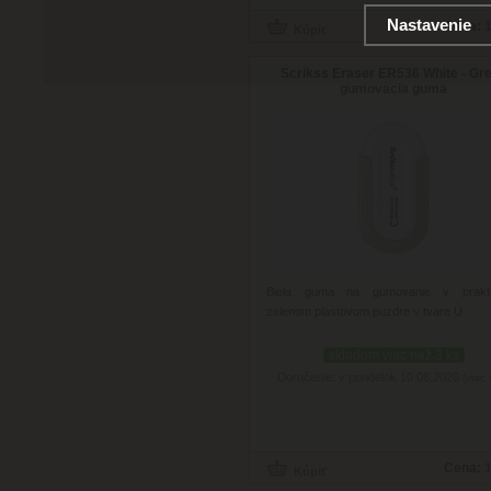
Nastavenie
Cena:
1
Scrikss Eraser ER536 White - Gr
gumovacia guma
Biela guma na gumovanie v prakt
zelenom plastovom puzdre v tvare U.
skladom viac než 3 ks
Doručenie: v pondelok 10.08.2026
(viac 
Cena:
1