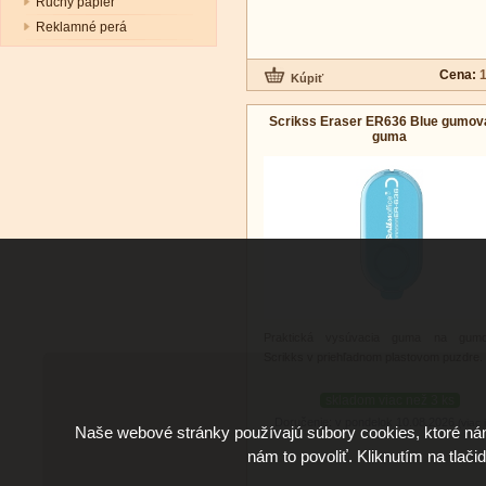
Ručný papier
Reklamné perá
Cena:
1
Scrikss Eraser ER636 Blue gumov
guma
Praktická vysúvacia guma na gumo
Scrikks v priehľadnom plastovom puzdre.
skladom viac než 3 ks
Doručenie: v pondelok 10.08.2026
(viac 
Naše webové stránky používajú súbory cookies, ktoré ná
nám to povoliť. Kliknutím na tlači