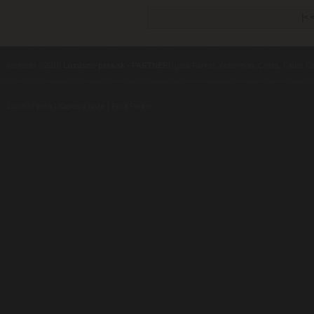
|<
contents ©2010
Luxusne-pera.sk
-
PARTNERI
, pera Parker, Waterman, Cross, Faber Ca
Luxusní pera
|
Kapesní nože
|
Pera Parker