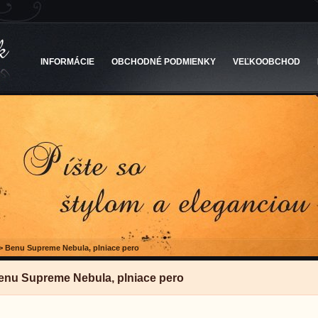
INFORMÁCIE
OBCHODNÉ PODMIENKY
VEĽKOOBCHOD
>
Benu Supreme Nebula, plniace pero
enu Supreme Nebula, plniace pero