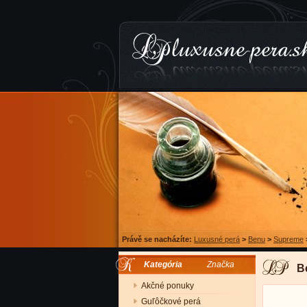
Právě se nacházíte:
Luxusné perá
>
Benu
>
Supreme
Kategória
Značka
B
Akčné ponuky
Guľôčkové perá