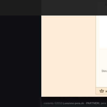
A
Doru
contents ©2010
Luxusne-pera.sk
-
PARTNERI
, pera