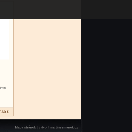
info)
7.60 €
Mapa stránok
| vytvoril
martinzemanek.cz