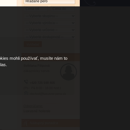
Kontakt na obchodníka
kies mohli používať, musíte nám to
las.
Světlana Filipová
zákaznícky servis
+420 725 548 405
(Po - Pá 8:00 - 16:00 hod.)
obchod@luxusne-pera.sk
Odporúčame:
Luxusné holenie
Nákupný poradca