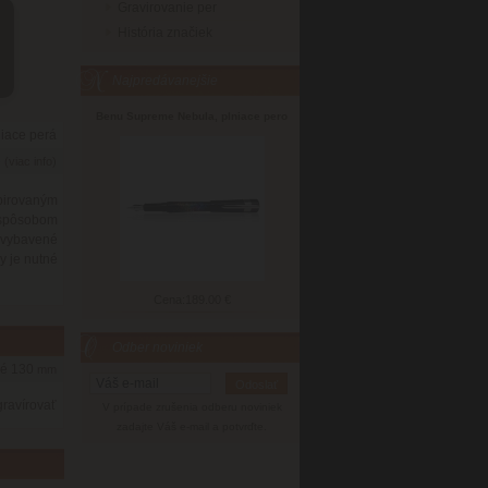
Gravirovanie per
História značiek
Najpredávanejšie
Benu Supreme Nebula, plniace pero
niace perá
6
(viac info)
pirovaným
 spôsobom
e vybavené
y je nutné
Cena:
189.00 €
Odber noviniek
né 130
mm
gravírovať
V prípade zrušenia odberu noviniek
zadajte Váš e-mail a potvrďte.