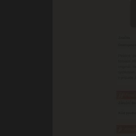
Značka
Dostupnos
Plniace p
farbami m
originál. 
systémom n
v prípade 
Parame
Záruční d
Kód produ
Príslu