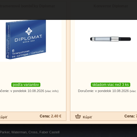
tramentové bombičky Diplomat
Konvertor Diplomat
podľa variantov
skladom viac než 3 ks
čenie: v pondelok 10.08.2026
Doručenie: v pondelok 10.08.2026
(viac info)
(viac 
Cena:
2.40 €
Cena:
 Parker, Waterman, Cross, Faber Castell