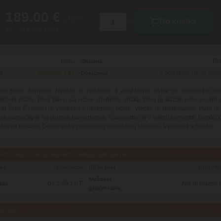
189.00 €
s DPH
Do košíka
ks
157.50 € bez DPH
Benu
Pl
Skupina
skladom 1 ks
v pondelok 10.08.202
ť
Doručenie
ero Benu Supreme Nebula je vyrobené z akrylátovej živice so zdobením inš
liečnej dráhy. Perá Benu sú ručne zdobené, vďaka tomu je každé pero svojim
Hrot šírky F (slabý) je vyrobený z nerezovej ocele. Viečko je skrutkovacie. Pero j
a bombičky aj na plnenie konvertorom. Štandardne je v balení konvertor, bombičk
záujmu dokúpiť. Dodávané v papierovej darčekovej krabičke. Vyrobené v Rusku.
tre tovaru - Benu Supreme Nebula, plniace pero
zatvore
oba
24 mesiacov
Dĺžka pera
Možnosť
04.2.39.1.0.F
Nie je možné 
ktu
gravírovania
šenstvo