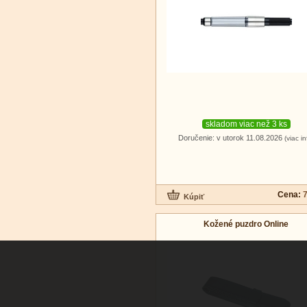
skladom viac než 3 ks
Doručenie: v utorok 11.08.2026
(viac in
Cena:
7
Kožené puzdro Online