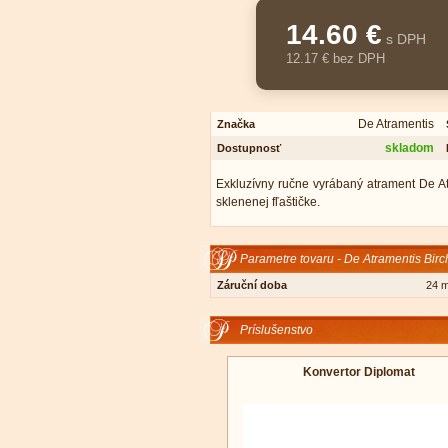
14.60 €
s DPH
12.17 € bez DPH
De Atramentis
Značka
skladom
Dostupnosť
Exkluzívny ručne vyrábaný atrament De At
sklenenej fľaštičke.
Parametre tovaru - De Atramentis Birc
Záruční doba
24 
Príslušenstvo
Konvertor Diplomat