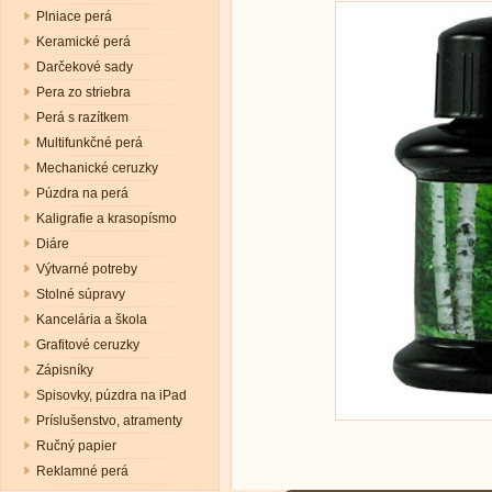
Plniace perá
Keramické perá
Darčekové sady
Pera zo striebra
Perá s razítkem
Multifunkčné perá
Mechanické ceruzky
Púzdra na perá
Kaligrafie a krasopísmo
Diáre
Výtvarné potreby
Stolné súpravy
Kancelária a škola
Grafitové ceruzky
Zápisníky
Spisovky, púzdra na iPad
Príslušenstvo, atramenty
Ručný papier
Reklamné perá