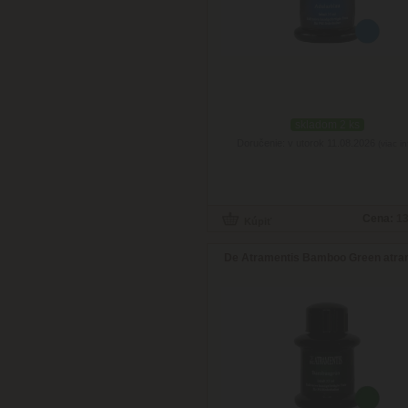
skladom 2 ks
Doručenie: v utorok 11.08.2026
(viac in
Cena:
13
De Atramentis Bamboo Green atra