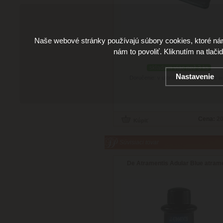
Naše webové stránky používajú súbory cookies, ktoré ná
nám to povoliť. Kliknutím na tlači
skladom viac než 3 ks
Nastavenie
Doručenie: v utorok 11.08.2026
(viac in
Cena:
20
Súvisiaci tovar
De Atramentis Adular Blue atram