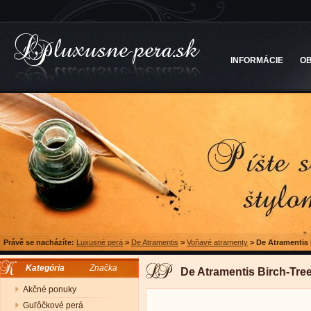
INFORMÁCIE
O
Právě se nacházíte:
Luxusné perá
>
De Atramentis
>
Voňavé atramenty
>
De Atramentis 
Kategória
Značka
De Atramentis Birch-Tre
Akčné ponuky
Guľôčkové perá