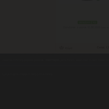
skladom 2 ks
Doručenie: v utorok 11.08.2026
(viac in
Cena:
13
contents ©2010
Luxusne-pera.sk
-
PARTNERI
, pera Parker, Waterman, Cross, Faber Ca
Luxusní pera
|
Kapesní nože
|
Pera Parker