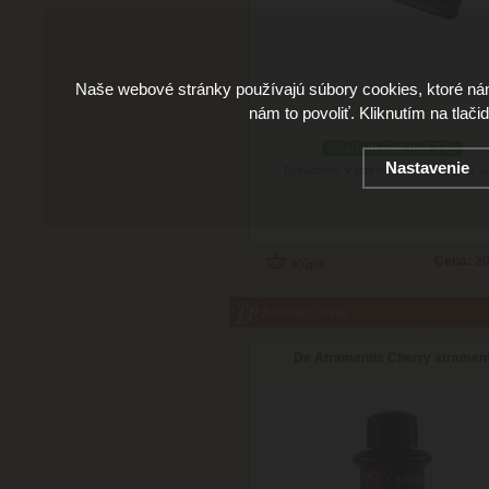
Naše webové stránky používajú súbory cookies, ktoré ná
nám to povoliť. Kliknutím na tlači
skladom viac než 3 ks
Nastavenie
Doručenie: v utorok 11.08.2026
(viac in
Cena:
20
Súvisiaci tovar
De Atramentis Cherry atramen