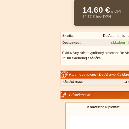
14.60 €
s DPH
12.17 € bez DPH
De Atramentis
Značka
skladom
Dostupnosť
Exkluzívny ručne vyrábaný atrament De At
35 ml sklenenej fľaštičke.
Parametre tovaru - De Atramentis Ma
Záruční doba
24 
Príslušenstvo
Konvertor Diplomat