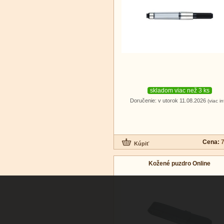
skladom viac než 3 ks
Doručenie: v utorok 11.08.2026
(viac in
Cena:
7
Kožené puzdro Online