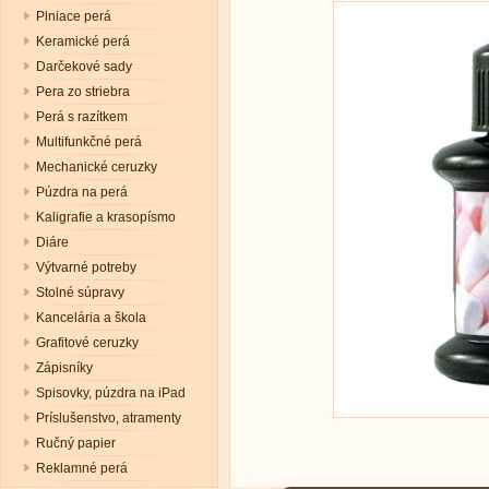
Plniace perá
Keramické perá
Darčekové sady
Pera zo striebra
Perá s razítkem
Multifunkčné perá
Mechanické ceruzky
Púzdra na perá
Kaligrafie a krasopísmo
Diáre
Výtvarné potreby
Stolné súpravy
Kancelária a škola
Grafitové ceruzky
Zápisníky
Spisovky, púzdra na iPad
Príslušenstvo, atramenty
Ručný papier
Reklamné perá