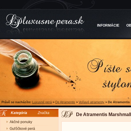
INFORMÁCIE
O
Právě se nacházíte:
Luxusné perá
>
De Atramentis
>
Voňavé atramenty
>
De Atramentis
Kategória
Značka
De Atramentis Marshmal
Akčné ponuky
Guľôčkové perá