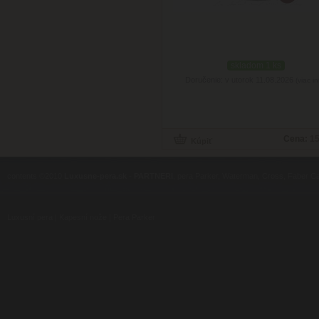
skladom 1 ks
Doručenie: v utorok 11.08.2026
(viac in
Cena:
15
contents ©2010
Luxusne-pera.sk
-
PARTNERI
, pera Parker, Waterman, Cross, Faber Ca
Luxusní pera
|
Kapesní nože
|
Pera Parker