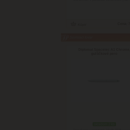
Cena:
7
Súvisiaci tovar
Diplomat Spacetec A1 Chrome
guľôčkové pero
skladom 2 ks