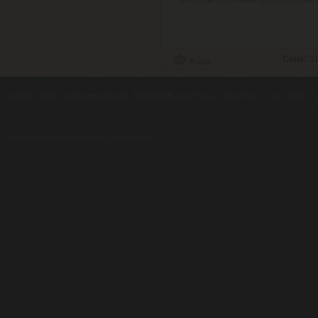
Doručenie: v pondelok 10.08.2026
(viac 
Cena:
31
contents ©2010
Luxusne-pera.sk
-
PARTNERI
, pera Parker, Waterman, Cross, Faber Ca
Luxusní pera
|
Kapesní nože
|
Pera Parker