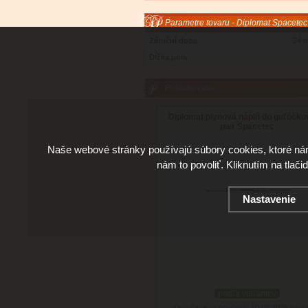
Parametre tovaru - Diplomat Spacetec
Záruční doba
24 
Dĺžka pera
Príslušenstvo
Diplomat plynová náplň do guľôčk
pier Spacetec
Naše webové stránky používajú súbory cookies, ktoré ná
nám to povoliť. Kliknutím na tlači
Nastavenie
podľa variantov
Doručenie: v pondelok 10.08.2026
(viac 