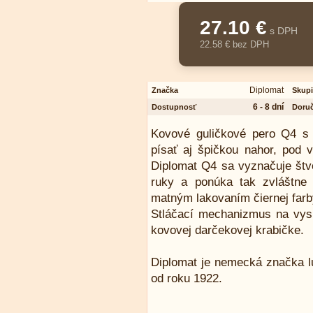
27.10 €
s DPH
22.58 € bez DPH
Diplomat
Značka
Skup
6 - 8 dní
Dostupnosť
Doruč
Kovové guličkové pero Q4 s 
písať aj špičkou nahor, pod 
Diplomat Q4 sa vyznačuje štv
ruky a ponúka tak zvláštne 
matným lakovaním čiernej far
Stláčací mechanizmus na vysu
kovovej darčekovej krabičke.
Diplomat je nemecká značka lu
od roku 1922.