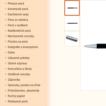
Plniace perá
Keramické perá
Darčekové sady
Pera zo striebra
Perá s razítkem
Multifunkčné perá
Mechanické ceruzky
Púzdra na perá
Kaligrafie a krasopísmo
Diáre
Výtvarné potreby
Stolné súpravy
Kancelária a škola
Grafitové ceruzky
Zápisníky
Spisovky, púzdra na iPad
Príslušenstvo, atramenty
Ručný papier
Reklamné perá