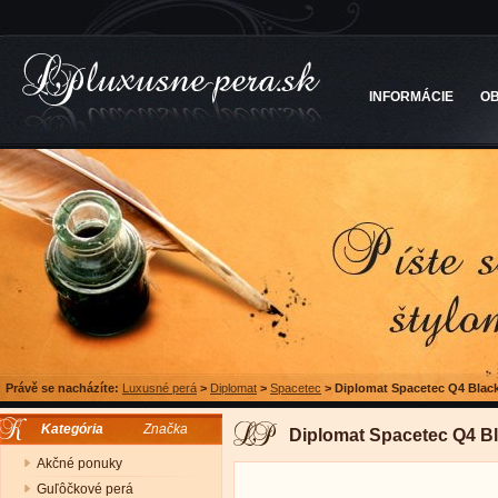
INFORMÁCIE
O
Právě se nacházíte:
Luxusné perá
>
Diplomat
>
Spacetec
>
Diplomat Spacetec Q4 Black
Kategória
Značka
Diplomat Spacetec Q4 Bl
Akčné ponuky
Guľôčkové perá