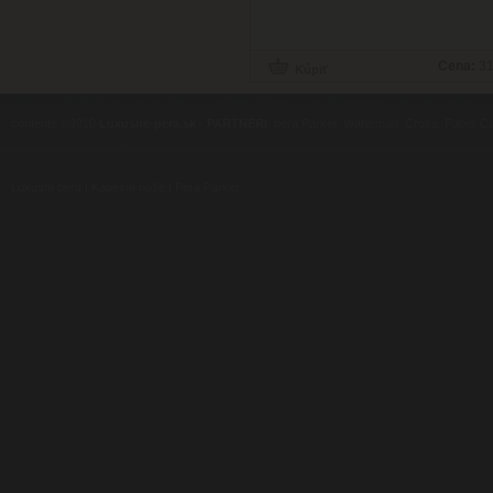
Cena:
31
contents ©2010
Luxusne-pera.sk
-
PARTNERI
, pera Parker, Waterman, Cross, Faber Ca
Luxusní pera
|
Kapesní nože
|
Pera Parker