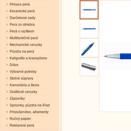
Plniace perá
Keramické perá
Darčekové sady
Pera zo striebra
Perá s razítkem
Multifunkčné perá
Mechanické ceruzky
Púzdra na perá
Kaligrafie a krasopísmo
Diáre
Výtvarné potreby
Stolné súpravy
Kancelária a škola
Grafitové ceruzky
Zápisníky
Spisovky, púzdra na iPad
Príslušenstvo, atramenty
Ručný papier
Reklamné perá