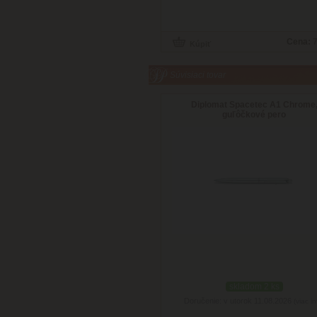
Cena:
7
Súvisiaci tovar
Diplomat Spacetec A1 Chrome
guľôčkové pero
skladom 2 ks
Doručenie: v utorok 11.08.2026
(viac in