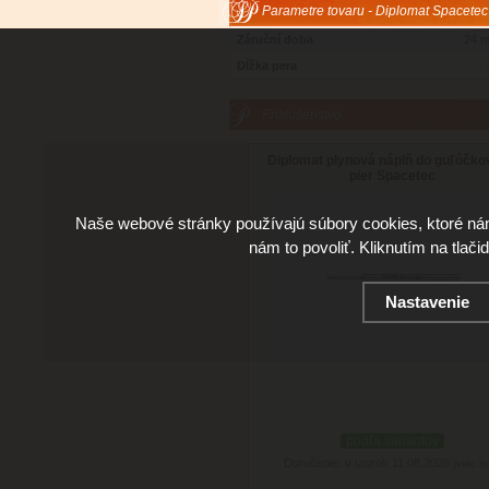
Parametre tovaru - Diplomat Spacetec
Záruční doba
24 m
Dĺžka pera
Príslušenstvo
Diplomat plynová náplň do guľôčk
pier Spacetec
Naše webové stránky používajú súbory cookies, ktoré ná
nám to povoliť. Kliknutím na tlači
Nastavenie
podľa variantov
Doručenie: v utorok 11.08.2026
(viac in