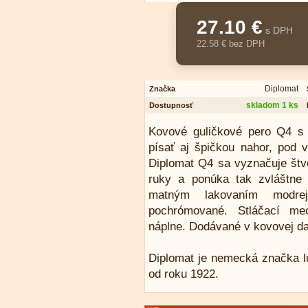
27.10 €
s DPH
22.58 € bez DPH
Diplomat
Značka
skladom 1 ks
Dostupnosť
Kovové guličkové pero Q4 s 
písať aj špičkou nahor, pod 
Diplomat Q4 sa vyznačuje štv
ruky a ponúka tak zvláštne 
matným lakovaním modre
pochrómované. Stláčací mec
náplne. Dodávané v kovovej da
Diplomat je nemecká značka lu
od roku 1922.