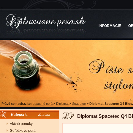
INFORMÁCIE
O
Právě se nacházíte:
Luxusné perá
>
Diplomat
>
Spacetec
>
Diplomat Spacetec Q4 Blue,
Kategória
Značka
Diplomat Spacetec Q4 Bl
Akčné ponuky
Guľôčkové perá