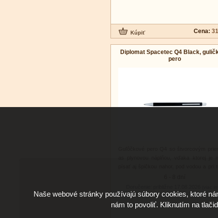
Cena:
31
Diplomat Spacetec Q4 Black, gulič
pero
Guľôčkové pero Q4 so štvorcovým prie
as plynovou náplňou, vďaka ktorej je
písať aj špičkou nahor, pod vodou a pri t
od -50 °C do +200 °C.
6 - 8 dní
Doručenie: približne 17.08.2026
(viac in
Naše webové stránky používajú súbory cookies, ktoré ná
nám to povoliť. Kliknutím na tlači