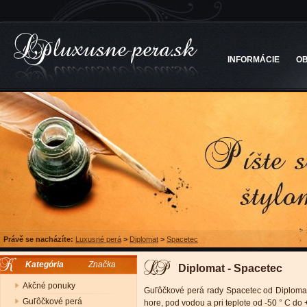
INFORMÁCIE
O
Právě se nacházíte:
Luxusné perá
>
Diplomat
>
Spacetec
Kategória
Značka
Diplomat - Spacetec
Akčné ponuky
Guľôčkové perá rady Spacetec od Diplomat 
Guľôčkové perá
hore, pod vodou a pri teplote od -50 ° C do 