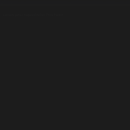
Luxusní pera
|
Kapesní nože
|
Pera Parker