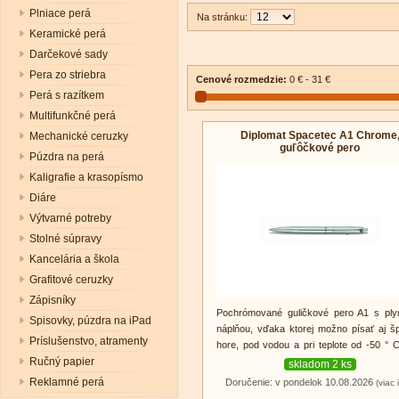
Plniace perá
Na stránku:
Keramické perá
Darčekové sady
Pera zo striebra
Cenové rozmedzie:
0 € - 31 €
Perá s razítkem
Multifunkčné perá
Diplomat Spacetec A1 Chrome
Mechanické ceruzky
guľôčkové pero
Púzdra na perá
Kaligrafie a krasopísmo
Diáre
Výtvarné potreby
Stolné súpravy
Kancelária a škola
Grafitové ceruzky
Zápisníky
Pochrómované guličkové pero A1 s ply
Spisovky, púzdra na iPad
náplňou, vďaka ktorej možno písať aj š
Príslušenstvo, atramenty
hore, pod vodou a pri teplote od -50 ° 
200 ° C.
Ručný papier
skladom 2 ks
Reklamné perá
Doručenie: v pondelok 10.08.2026
(viac 