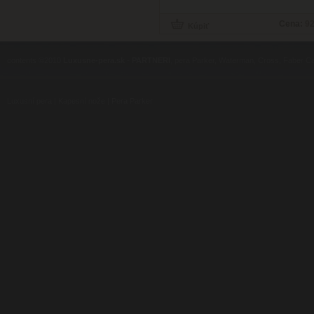
Cena:
92
contents ©2010
Luxusne-pera.sk
-
PARTNERI
, pera Parker, Waterman, Cross, Faber Ca
Luxusní pera
|
Kapesní nože
|
Pera Parker