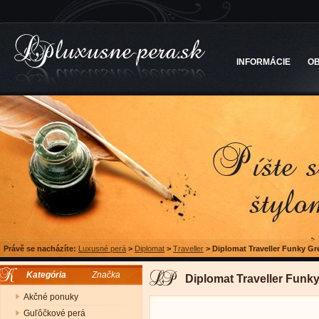
INFORMÁCIE
O
Právě se nacházíte:
Luxusné perá
>
Diplomat
>
Traveller
>
Diplomat Traveller Funky Gr
Kategória
Značka
Diplomat Traveller Funk
Akčné ponuky
Guľôčkové perá