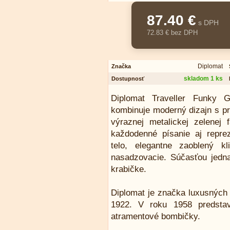
87.40 €
s DPH
72.83 € bez DPH
Diplomat
Značka
skladom 1 ks
Dostupnosť
Diplomat Traveller Funky G
kombinuje moderný dizajn s pr
výraznej metalickej zelenej
každodenné písanie aj reprez
telo, elegantne zaoblený k
nasadzovacie. Súčasťou jedna
krabičke.
Diplomat je značka luxusných p
1922. V roku 1958 predstav
atramentové bombičky.