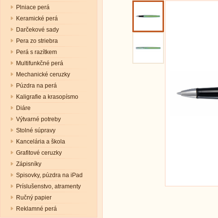
Plniace perá
Keramické perá
Darčekové sady
Pera zo striebra
Perá s razítkem
Multifunkčné perá
Mechanické ceruzky
Púzdra na perá
Kaligrafie a krasopísmo
Diáre
Výtvarné potreby
Stolné súpravy
Kancelária a škola
Grafitové ceruzky
Zápisníky
Spisovky, púzdra na iPad
Príslušenstvo, atramenty
Ručný papier
Reklamné perá