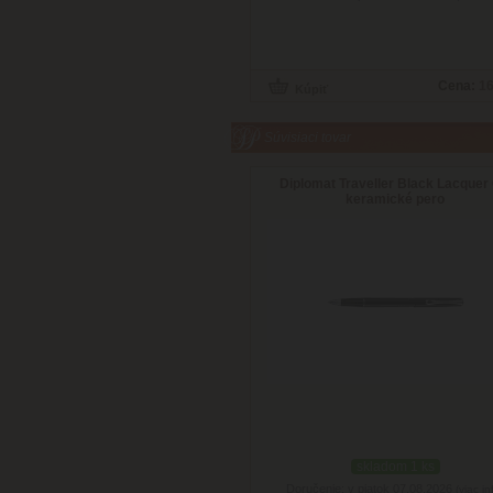
Cena:
16
Súvisiaci tovar
Diplomat Traveller Black Lacquer 
keramické pero
skladom 1 ks
Doručenie: v piatok 07.08.2026
(viac in