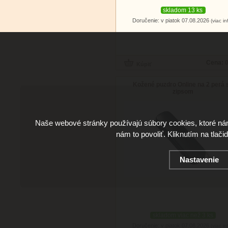
skladom 13 ks
Doručenie: v piatok 07.08.2026
(viac in
Cena:
0
Kožené puzdro Online na 2 perá 
zipsom
Naše webové stránky používajú súbory cookies, ktoré ná
nám to povoliť. Kliknutím na tlači
Nastavenie
skladom viac než 3 ks
Doručenie: v piatok 07.08.2026
(viac in