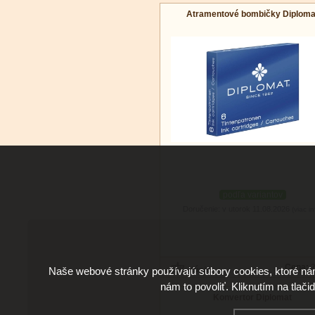
Atramentové bombičky Diploma
podľa variantov
Doručenie: v utorok 11.08.2026
(viac in
Cena:
2
Naše webové stránky používajú súbory cookies, ktoré ná
nám to povoliť. Kliknutím na tlači
Konvertor Diplomat