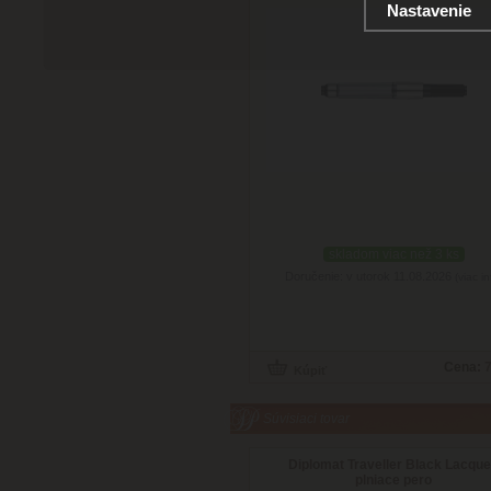
Nastavenie
skladom viac než 3 ks
Doručenie: v utorok 11.08.2026
(viac in
Cena:
7
Súvisiaci tovar
Diplomat Traveller Black Lacque
plniace pero