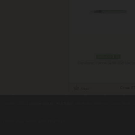
skladom 1 ks
Doručenie: v utorok 11.08.2026
(viac in
Cena:
87
contents ©2010
Luxusne-pera.sk
-
PARTNERI
, pera Parker, Waterman, Cross, Faber Ca
Luxusní pera
|
Kapesní nože
|
Pera Parker