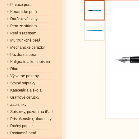
Plniace perá
Keramické perá
Darčekové sady
Pera zo striebra
Perá s razítkem
Multifunkčné perá
Mechanické ceruzky
Púzdra na perá
Kaligrafie a krasopísmo
Diáre
Výtvarné potreby
Stolné súpravy
Kancelária a škola
Grafitové ceruzky
Zápisníky
Spisovky, púzdra na iPad
Príslušenstvo, atramenty
Ručný papier
Reklamné perá