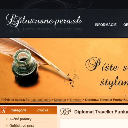
INFORMÁCIE
O
Právě se nacházíte:
Luxusné perá
>
Diplomat
>
Traveller
>
Diplomat Traveller Funky Blu
Kategória
Značka
Diplomat Traveller Funky
Akčné ponuky
Guľôčkové perá