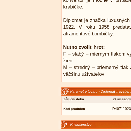
konvertor je možné v prípad
krabičke.
Diplomat je značka luxusných p
1922. V roku 1958 predstav
atramentové bombičky.
Nutno zvoliť hrot:
F – slabý – miernym tlakom vy
žien.
M – stredný – priemerný tlak a
väčšinu užívateľov
Parametre tovaru - Diplomat Traveller
Záruční doba
24 mesiacov
D40711023
Kód produktu
Príslušenstvo