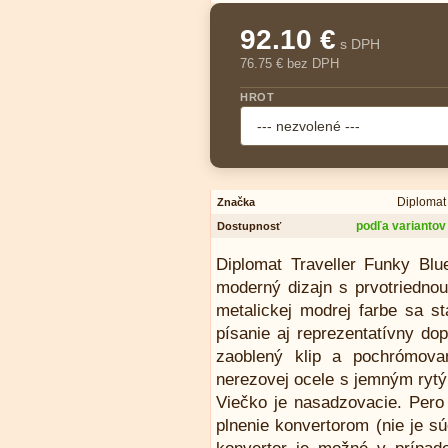
92.10 €
s DPH
76.75 € bez DPH
HROT
Diplomat
Značka
podľa variantov
Dostupnosť
Diplomat Traveller Funky Blue
moderný dizajn s prvotriednou
metalickej modrej farbe sa 
písanie aj reprezentatívny dop
zaoblený klip a pochrómova
nerezovej ocele s jemným rytý
Viečko je nasadzovacie. Per
plnenie konvertorom (nie je s