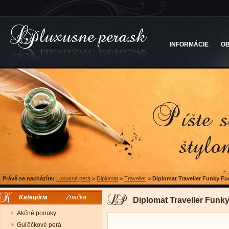
INFORMÁCIE
O
Právě se nacházíte:
Luxusné perá
>
Diplomat
>
Traveller
>
Diplomat Traveller Funky Fu
Kategória
Značka
Diplomat Traveller Funky
Akčné ponuky
Guľôčkové perá