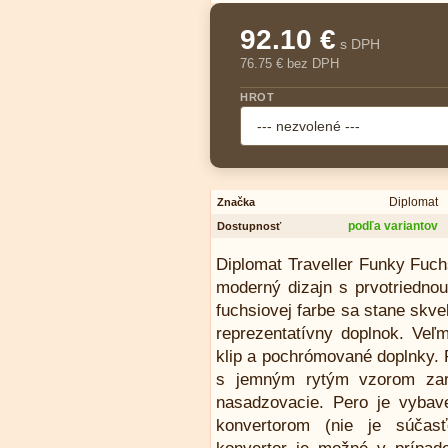
92.10 €
s DPH
76.75 € bez DPH
HROT
Diplomat
Značka
podľa variantov
Dostupnosť
Diplomat Traveller Funky Fuchs
moderný dizajn s prvotriednou
fuchsiovej farbe sa stane skv
reprezentatívny doplnok. Veľm
klip a pochrómované doplnky. 
s jemným rytým vzorom zaru
nasadzovacie. Pero je vyba
konvertorom (nie je súčasť