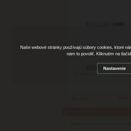
Naše webové stránky používajú súbory cookies, ktoré ná
nám to povoliť. Kliknutím na tlači
skladom viac než 3 ks
Nastavenie
Doručenie: v pondelok 10.08.2026
(viac 
Cena:
7
Súvisiaci tovar
Diplomat Aero Funky Petrol plniace