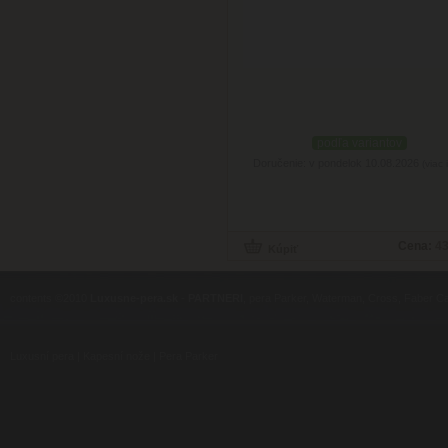
podľa variantov
Doručenie: v pondelok 10.08.2026
(viac 
Cena:
43
contents ©2010
Luxusne-pera.sk
-
PARTNERI
, pera Parker, Waterman, Cross, Faber Ca
Luxusní pera
|
Kapesní nože
|
Pera Parker