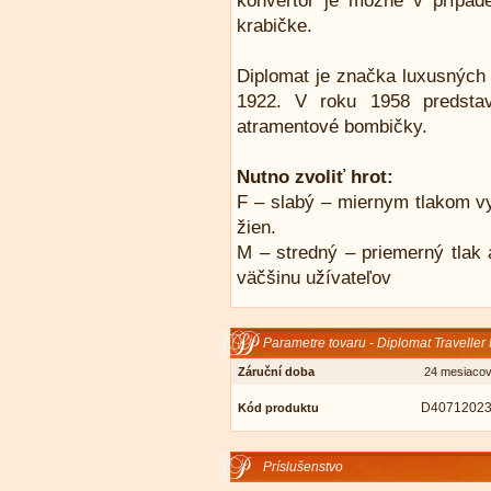
konvertor je možné v prípad
krabičke.
Diplomat je značka luxusných p
1922. V roku 1958 predstav
atramentové bombičky.
Nutno zvoliť hrot:
F – slabý – miernym tlakom vy
žien.
M – stredný – priemerný tlak a
väčšinu užívateľov
Parametre tovaru - Diplomat Traveller
Záruční doba
24 mesiaco
D4071202
Kód produktu
Príslušenstvo