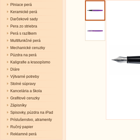
Plniace perá
Keramické perá
Darčekové sady
Pera zo striebra
Perá s razítkem
Multifunkčné perá
Mechanické ceruzky
Púzdra na perá
Kaligrafie a krasopísmo
Diáre
Výtvarné potreby
Stolné súpravy
Kancelária a škola
Grafitové ceruzky
Zápisníky
Spisovky, púzdra na iPad
Príslušenstvo, atramenty
Ručný papier
Reklamné perá