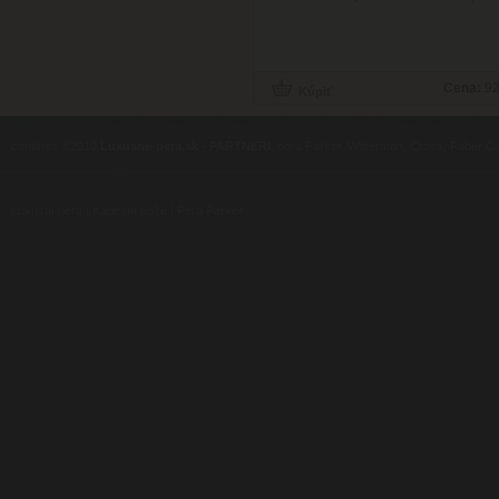
Cena:
92
contents ©2010
Luxusne-pera.sk
-
PARTNERI
, pera Parker, Waterman, Cross, Faber Ca
Luxusní pera
|
Kapesní nože
|
Pera Parker