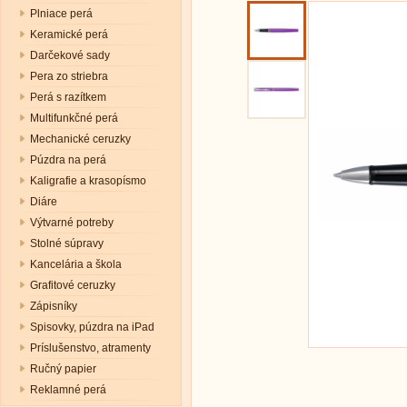
Plniace perá
Keramické perá
Darčekové sady
Pera zo striebra
Perá s razítkem
Multifunkčné perá
Mechanické ceruzky
Púzdra na perá
Kaligrafie a krasopísmo
Diáre
Výtvarné potreby
Stolné súpravy
Kancelária a škola
Grafitové ceruzky
Zápisníky
Spisovky, púzdra na iPad
Príslušenstvo, atramenty
Ručný papier
Reklamné perá