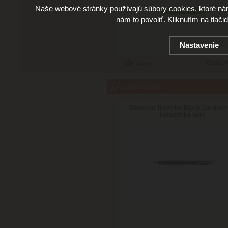
Naše webové stránky používajú súbory cookies, ktoré ná
skladom 13 ks
nám to povoliť. Kliknutím na tlači
Doručenie: v pondelok 10.08.2026
(viac 
Nastavenie
Cena:
0
Súvisiaci tovar
Diplomat Traveller Black Lacquer 
keramické pero