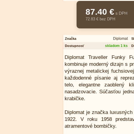
87.40 €
s DPH
72.83 € bez DPH
Diplomat
Značka
S
skladom 1 ks
Dostupnosť
D
Diplomat Traveller Funky F
kombinuje moderný dizajn s pr
výraznej metalickej fuchsiov
každodenné písanie aj reprez
telo, elegantne zaoblený k
nasadzovacie. Súčasťou jedna
krabičke.
Diplomat je značka luxusných p
1922. V roku 1958 predstav
atramentové bombičky.