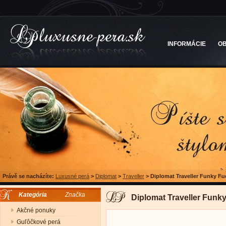
INFORMÁCIE
O
Právě se nacházíte:
Luxusné perá
>
Diplomat
>
Traveller
>
Diplomat Traveller Funky Fu
Kategória
Značka
Diplomat Traveller Funk
Akčné ponuky
Guľôčkové perá