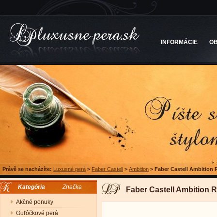
INFORMÁCIE
O
Právě se nacházíte:
Luxusné perá
>
Faber Castell
>
Ambition
>
Faber Castell Ambition
Kategória
Značka
Faber Castell Ambition 
Akčné ponuky
Guľôčkové perá