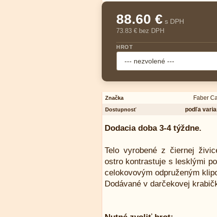
88.60 €
s DPH
73.83 € bez DPH
HROT
Faber Ca
Značka
podľa varia
Dostupnosť
Dodacia doba 3-4 týždne.
Telo vyrobené z čiernej živ
ostro kontrastuje s lesklými 
celokovovým odpruženým klip
Dodávané v darčekovej krabičk