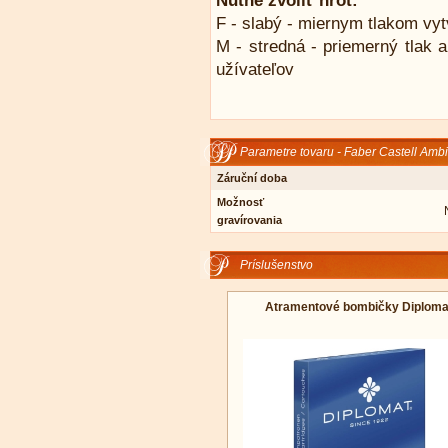
Nutné zvoliť hrot:
F - slabý - miernym tlakom vyt
M - stredná - priemerný tlak a
užívateľov
Parametre tovaru - Faber Castell Amb
Záruční doba
Možnosť
gravírovania
Príslušenstvo
Atramentové bombičky Diploma