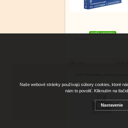
podľa variantov
Doručenie: v utorok 11.08.2026
(viac in
Cena:
2
GvFC Royal Blue, modrý atrame
Naše webové stránky používajú súbory cookies, ktoré ná
nám to povoliť. Kliknutím na tlači
Nastavenie