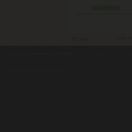
podľa variantov
Doručenie: v utorok 11.08.2026
(viac in
Cena:
67
contents ©2010
Luxusne-pera.sk
-
PARTNERI
, pera Parker, Waterman, Cross, Faber Ca
Luxusní pera
|
Kapesní nože
|
Pera Parker