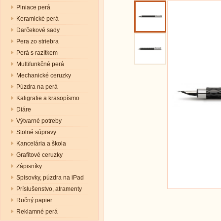
Plniace perá
Keramické perá
Darčekové sady
Pera zo striebra
Perá s razítkem
Multifunkčné perá
Mechanické ceruzky
Púzdra na perá
Kaligrafie a krasopísmo
Diáre
Výtvarné potreby
Stolné súpravy
Kancelária a škola
Grafitové ceruzky
Zápisníky
Spisovky, púzdra na iPad
Príslušenstvo, atramenty
Ručný papier
Reklamné perá