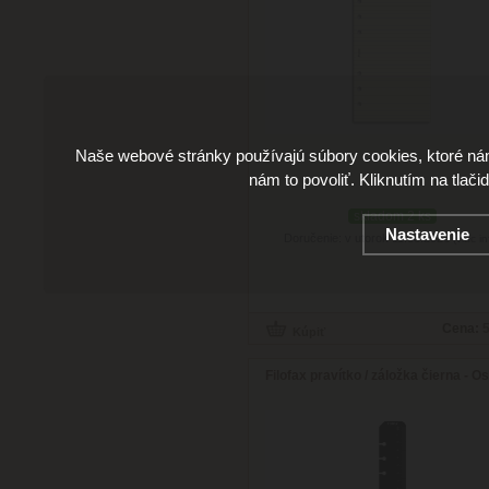
Naše webové stránky používajú súbory cookies, ktoré ná
nám to povoliť. Kliknutím na tlači
skladom 2 ks
Nastavenie
Doručenie: v utorok 11.08.2026
(viac in
Cena:
5
Filofax pravítko / záložka čierna - 