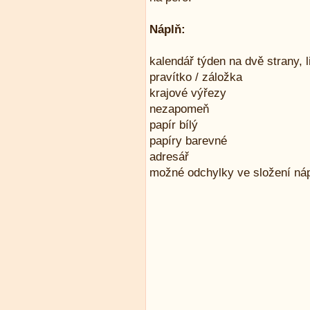
Náplň:
kalendář týden na dvě strany, 
pravítko / záložka
krajové výřezy
nezapomeň
papír bílý
papíry barevné
adresář
možné odchylky ve složení ná