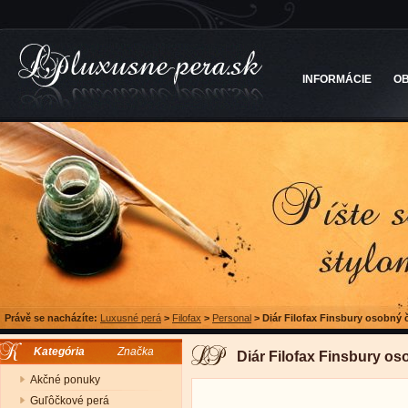
INFORMÁCIE
O
Právě se nacházíte:
Luxusné perá
>
Filofax
>
Personal
>
Diár Filofax Finsbury osobný 
Kategória
Značka
Diár Filofax Finsbury os
Akčné ponuky
Guľôčkové perá