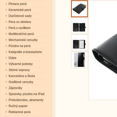
Plniace perá
Keramické perá
Darčekové sady
Pera zo striebra
Perá s razítkem
Multifunkčné perá
Mechanické ceruzky
Púzdra na perá
Kaligrafie a krasopísmo
Diáre
Výtvarné potreby
Stolné súpravy
Kancelária a škola
Grafitové ceruzky
Zápisníky
Spisovky, púzdra na iPad
Príslušenstvo, atramenty
Ručný papier
Reklamné perá