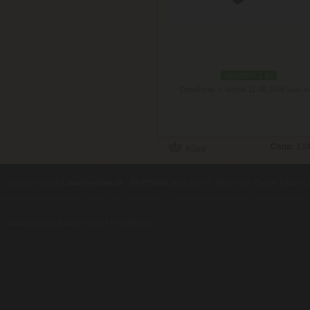
skladom 1 ks
Doručenie: v utorok 11.08.2026
(viac in
Cena:
134
contents ©2010
Luxusne-pera.sk
-
PARTNERI
, pera Parker, Waterman, Cross, Faber Ca
Luxusní pera
|
Kapesní nože
|
Pera Parker