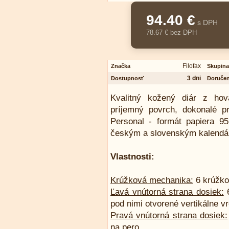
94.40 €
s DPH
78.67 € bez DPH
Filofax
Značka
Skupina
3 dni
Dostupnosť
Doručen
Kvalitný kožený diár z hov
príjemný povrch, dokonalé pr
Personal - formát papiera 9
českým a slovenským kalendár
Vlastnosti:
Krúžková mechanika:
6 krúžko
Ľavá vnútorná strana dosiek:
6
pod nimi otvorené vertikálne vr
Pravá vnútorná strana dosiek:
na pero.