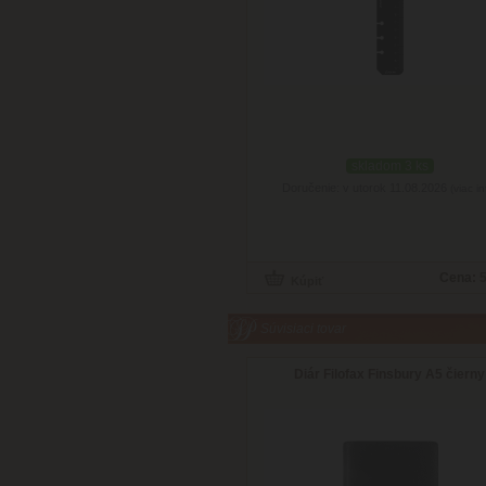
skladom 3 ks
Doručenie: v utorok 11.08.2026
(viac in
Cena:
5
Súvisiaci tovar
Diár Filofax Finsbury A5 čierny