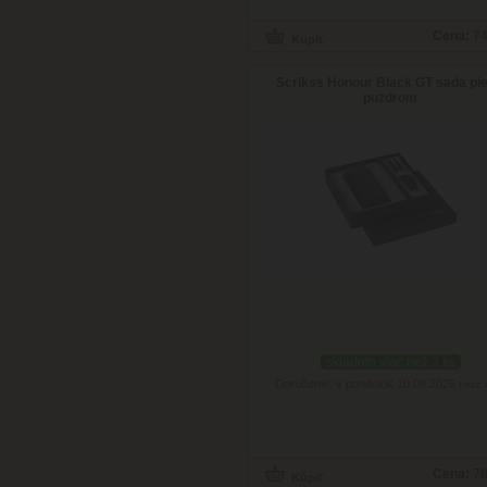
Cena:
74
Scrikss Honour Black GT sada pie
puzdrom
skladom viac než 3 ks
Doručenie: v pondelok 10.08.2026
(viac 
Cena:
78