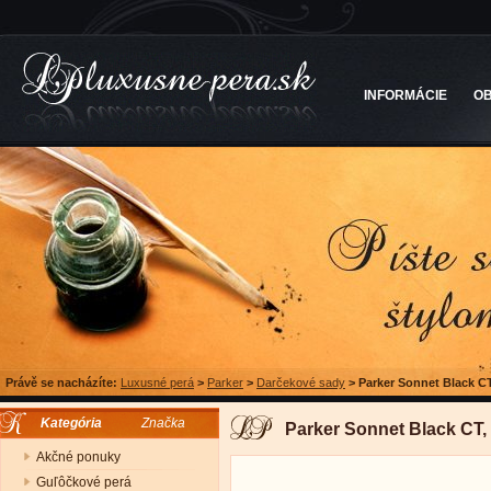
INFORMÁCIE
O
Právě se nacházíte:
Luxusné perá
>
Parker
>
Darčekové sady
>
Parker Sonnet Black CT
Kategória
Značka
Parker Sonnet Black CT,
Akčné ponuky
Guľôčkové perá