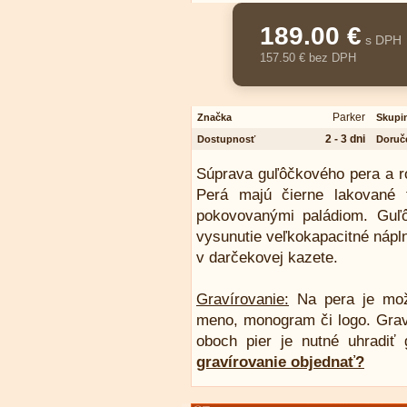
189.00 €
s DPH
157.50 € bez DPH
Parker
Značka
Skupi
2 - 3 dni
Dostupnosť
Doruč
Súprava guľôčkového pera a ro
Perá majú čierne lakované 
pokovovanými paládiom.
Guľ
vysunutie veľkokapacitné nápl
v darčekovej kazete.
Gravírovanie:
Na pera je možn
meno, monogram či logo. Graví
oboch pier je nutné uhradiť 
gravírovanie objednať?