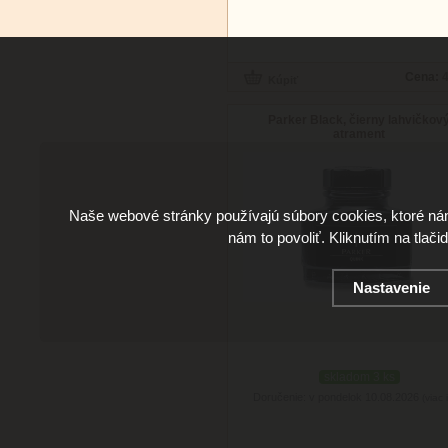
Cena:
4
Parker Black, čierny lahvičkov
atrament
Naše webové stránky používajú súbory cookies, ktoré ná
nám to povoliť. Kliknutím na tlači
Nastavenie
skladom 3 ks
Doručenie: v pondelok 10.08.2026
(viac 