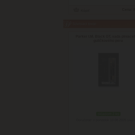
Cena:
8
Súvisiaci tovar
Parker I.M. Black GT, sada plniace
guličkového pera
skladom 2 ks
Doručenie: v pondelok 10.08.2026
(viac 