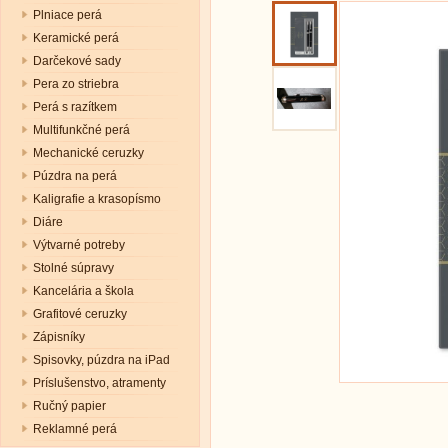
Plniace perá
Keramické perá
Darčekové sady
Pera zo striebra
Perá s razítkem
Multifunkčné perá
Mechanické ceruzky
Púzdra na perá
Kaligrafie a krasopísmo
Diáre
Výtvarné potreby
Stolné súpravy
Kancelária a škola
Grafitové ceruzky
Zápisníky
Spisovky, púzdra na iPad
Príslušenstvo, atramenty
Ručný papier
Reklamné perá