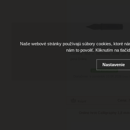
Naše webové stránky používajú súbory cookies, ktoré ná
nám to povoliť. Kliknutím na tlači
Černený hrot z nerezovej ocele pre p
perá Online.
Nastavenie
podľa variantov
Doručenie: v pondelok 10.08.2026
(viac 
Cena:
7
Online hrot Calligraphy 1,8 mm