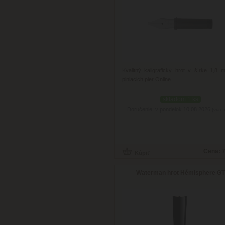
Kvalitný kaligrafický hrot v šírke 1,8
plniacich pier Online.
skladom 1 ks
Doručenie: v pondelok 10.08.2026
(viac 
Cena:
7
Waterman hrot Hémisphere GT