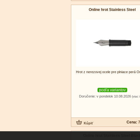
Online hrot Stainless Steel
Hrot z nerezovej ocele pre plniace perá On
podľa variantov
Doručenie: v pondelok 10.08.2026
(viac 
Cena:
7
Online hrot Stainless Steel Blac