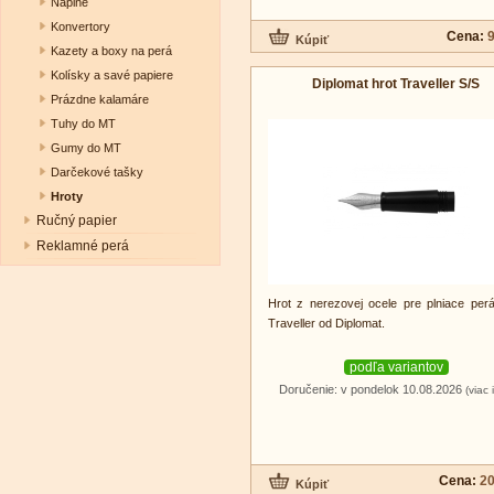
Náplne
Konvertory
Cena:
9
Kazety a boxy na perá
Kolísky a savé papiere
Diplomat hrot Traveller S/S
Prázdne kalamáre
Tuhy do MT
Gumy do MT
Darčekové tašky
Hroty
Ručný papier
Reklamné perá
Hrot z nerezovej ocele pre plniace per
Traveller od Diplomat.
podľa variantov
Doručenie: v pondelok 10.08.2026
(viac 
Cena:
20