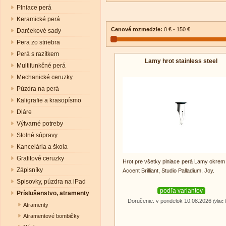
Plniace perá
Keramické perá
Cenové rozmedzie:
0 € - 150 €
Darčekové sady
Pera zo striebra
Perá s razítkem
Lamy hrot stainless steel
Multifunkčné perá
Mechanické ceruzky
Púzdra na perá
Kaligrafie a krasopísmo
Diáre
Výtvarné potreby
Stolné súpravy
Kancelária a škola
Grafitové ceruzky
Hrot pre všetky plniace perá Lamy okrem
Zápisníky
Accent Brilliant, Studio Palladium, Joy.
Spisovky, púzdra na iPad
podľa variantov
Príslušenstvo, atramenty
Doručenie: v pondelok 10.08.2026
(viac 
Atramenty
Atramentové bombičky