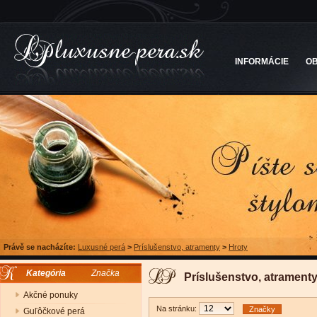
INFORMÁCIE
O
Právě se nacházíte:
Luxusné perá
>
Príslušenstvo, atramenty
>
Hroty
Kategória
Značka
Príslušenstvo, atramenty
Akčné ponuky
Na stránku:
Značky
Guľôčkové perá