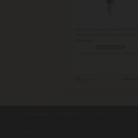
Hrot z nerezovej ocele pokovaný 23 kar
zlatom pre plniace perá z kolekcie Wa
Hemisphere.
podľa variantov
Doručenie: v pondelok 10.08.2026
(viac 
Cena:
32
1
2
contents ©2010
Luxusne-pera.sk
-
PARTNERI
, pera Parker, Waterman, Cross, Faber Ca
Luxusní pera
|
Kapesní nože
|
Pera Parker