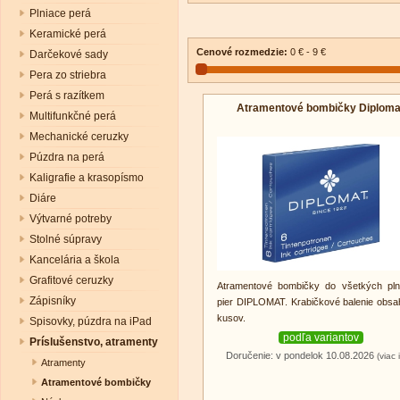
Plniace perá
Keramické perá
Cenové rozmedzie:
0 € - 9 €
Darčekové sady
Pera zo striebra
Perá s razítkem
Atramentové bombičky Diploma
Multifunkčné perá
Mechanické ceruzky
Púzdra na perá
Kaligrafie a krasopísmo
Diáre
Výtvarné potreby
Stolné súpravy
Kancelária a škola
Grafitové ceruzky
Atramentové bombičky do všetkých pln
Zápisníky
pier DIPLOMAT. Krabičkové balenie obsa
kusov.
Spisovky, púzdra na iPad
podľa variantov
Príslušenstvo, atramenty
Doručenie: v pondelok 10.08.2026
(viac 
Atramenty
Atramentové bombičky