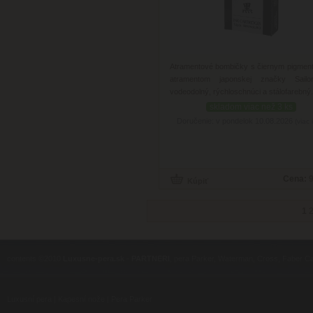
Atramentové bombičky s čiernym pigme
atramentom japonskej značky Sailo
vodeodolný, rýchloschnúci a stálofarebný.
skladom viac než 3 ks
Doručenie: v pondelok 10.08.2026
(viac 
Cena:
9
1
contents ©2010
Luxusne-pera.sk
-
PARTNERI
, pera Parker, Waterman, Cross, Faber Ca
Luxusní pera
|
Kapesní nože
|
Pera Parker