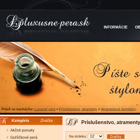
INFORMÁCIE
O
Právě se nacházíte:
Luxusné perá
>
Príslušenstvo, atramenty
>
Atramentové bombičky
Kategória
Značka
Príslušenstvo, atrament
Akčné ponuky
Na stránku:
Značky
Guľôčkové perá