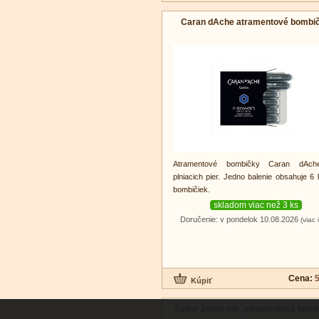
Caran dAche atramentové bombi
Atramentové bombičky Caran dAc
plniacich pier. Jedno balenie obsahuje 6
bombičiek.
skladom viac než 3 ks
Doručenie: v pondelok 10.08.2026
(viac 
Cena:
5
Sailor Jentle Ink, atramentové bom