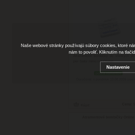
Naše webové stránky používajú súbory cookies, ktoré ná
nám to povoliť. Kliknutím na tlači
Atramentové bombičky do všetkých pln
pier Sailor mimo rad Chalan.
Nastavenie
podľa variantov
Doručenie: v pondelok 10.08.2026
(viac 
Cena:
5
Atramentové bombičky Online