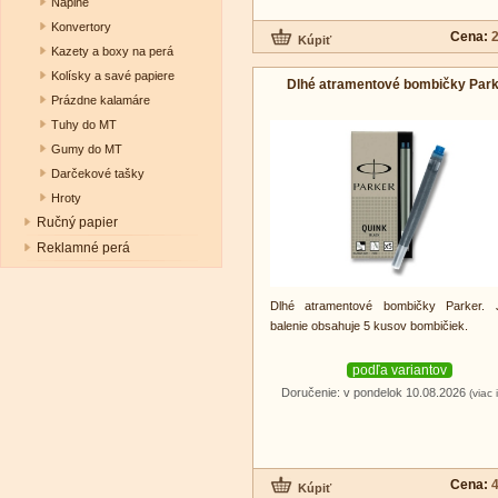
Náplne
Konvertory
Cena:
2
Kazety a boxy na perá
Kolísky a savé papiere
Dlhé atramentové bombičky Par
Prázdne kalamáre
Tuhy do MT
Gumy do MT
Darčekové tašky
Hroty
Ručný papier
Reklamné perá
Dlhé atramentové bombičky Parker. 
balenie obsahuje 5 kusov bombičiek.
podľa variantov
Doručenie: v pondelok 10.08.2026
(viac 
Cena:
4