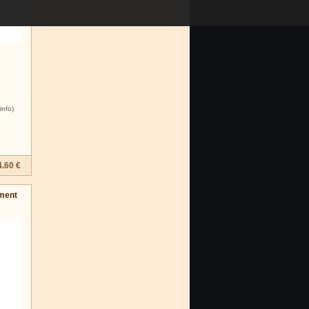
info)
4.60 €
ment