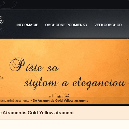
INFORMÁCIE
OBCHODNÉ PODMIENKY
VEĽKOOBCHOD
tandardné atramenty
>
De Atramentis Gold Yellow atrament
e Atramentis Gold Yellow atrament