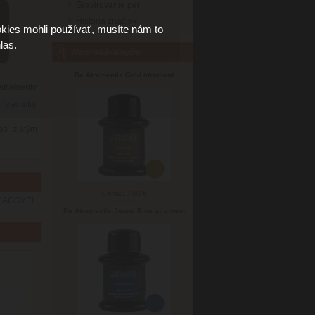
Gravirovanie per
História značiek
kies mohli používať, musíte nám to
las.
Najpredávanejšie
De Atramentis Gold atrament
 atramenty
6
(viac info)
so zlatým
Cena:
13.80 €
EAGOYEL
De Atramentis Jeans Blue atrament