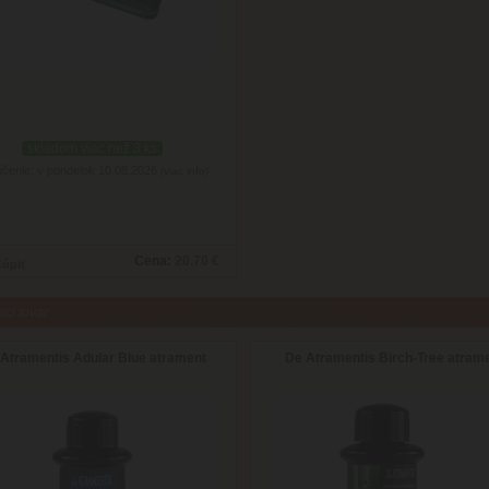
skladom viac než 3 ks
čenie: v pondelok 10.08.2026
(viac info)
Cena:
20.70 €
aci tovar
Atramentis Adular Blue atrament
De Atramentis Birch-Tree atram