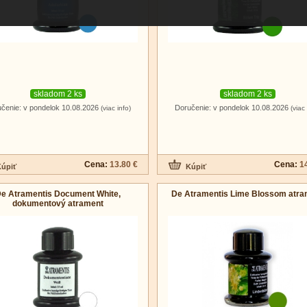
skladom 2 ks
skladom 2 ks
čenie: v pondelok 10.08.2026
Doručenie: v pondelok 10.08.2026
(viac info)
(viac 
Cena:
13.80 €
Cena:
1
e Atramentis Document White,
De Atramentis Lime Blossom atra
dokumentový atrament