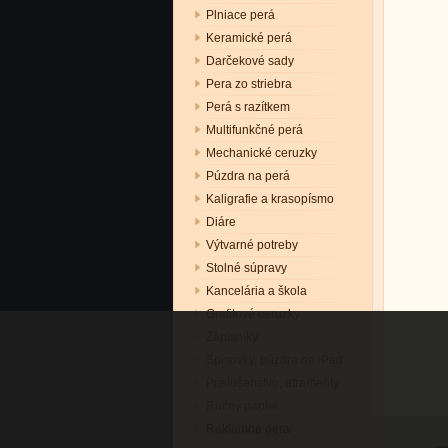
Plniace perá
Keramické perá
Darčekové sady
Pera zo striebra
Perá s razítkem
Multifunkčné perá
Mechanické ceruzky
Púzdra na perá
Kaligrafie a krasopísmo
Diáre
Výtvarné potreby
Stolné súpravy
Kancelária a škola
Grafitové ceruzky
Zápisníky
Spisovky, púzdra na iPad
Príslušenstvo, atramenty
Ručný papier
Reklamné perá