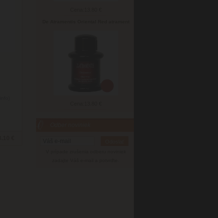
Cena:
13.80 €
De Atramentis Oriental Red atrament
info)
Cena:
13.80 €
Odber noviniek
3.10 €
V prípade zrušenia odberu noviniek
zadajte Váš e-mail a potvrďte.