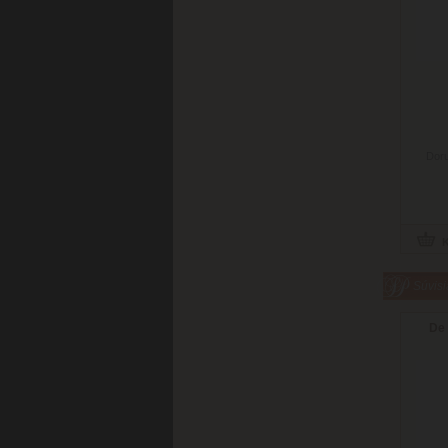
Doru
Súvisi
De 