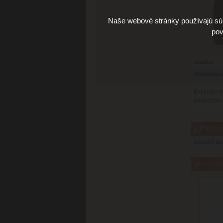
Naše webové stránky používajú súb
pov
Značka
Dostupnos
Exkluzívn
nádychom. 
Parame
Záruční d
Príslu