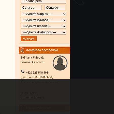
Kontakt na obchodníka
Světlana Filipová
zákaznícky servis
+420 725 548 405
(Po - Pá 8:00 - 16:00 hod.)
obchod@luxusne-pera.sk
Odporúčame:
Luxusné holenie
Nákupný poradca