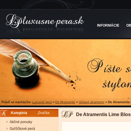
INFORMÁCIE
O
Právě se nacházíte:
Luxusné perá
>
De Atramentis
>
Voňavé atramenty
>
De Atramentis
Kategória
Značka
De Atramentis Lime Blo
Akčné ponuky
Guľôčkové perá