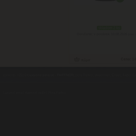
skladom 2 ks
Doručenie: v pondelok 10.08.2026
(viac 
Cena:
14
contents ©2010
Luxusne-pera.sk
-
PARTNERI
, pera Parker, Waterman, Cross, Faber Ca
Luxusní pera
|
Kapesní nože
|
Pera Parker