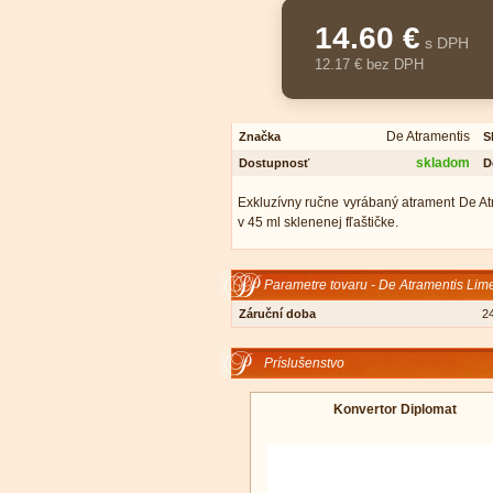
14.60 €
s DPH
12.17 € bez DPH
De Atramentis
Značka
S
skladom
Dostupnosť
D
Exkluzívny ručne vyrábaný atrament De At
v 45 ml sklenenej fľaštičke.
Parametre tovaru - De Atramentis Lim
Záruční doba
2
Príslušenstvo
Konvertor Diplomat