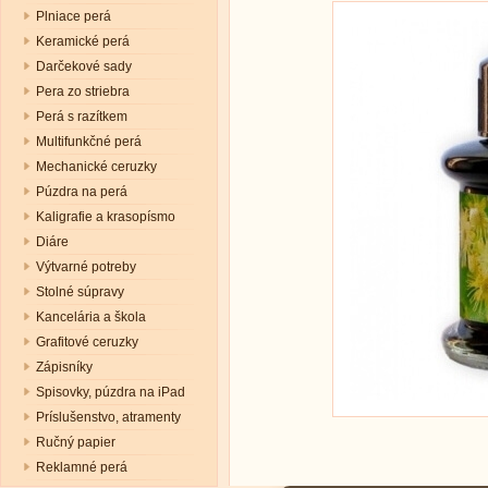
Plniace perá
Keramické perá
Darčekové sady
Pera zo striebra
Perá s razítkem
Multifunkčné perá
Mechanické ceruzky
Púzdra na perá
Kaligrafie a krasopísmo
Diáre
Výtvarné potreby
Stolné súpravy
Kancelária a škola
Grafitové ceruzky
Zápisníky
Spisovky, púzdra na iPad
Príslušenstvo, atramenty
Ručný papier
Reklamné perá