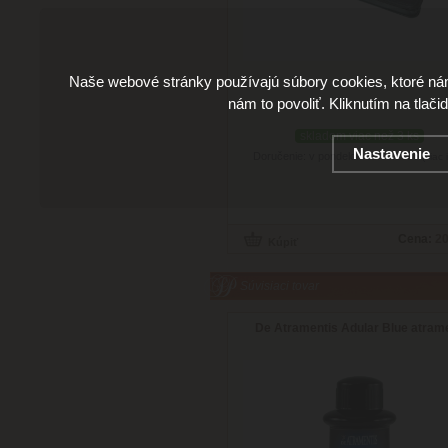
Naše webové stránky používajú súbory cookies, ktoré ná
nám to povoliť. Kliknutím na tlači
skladom viac než 3 ks
Nastavenie
Doručenie: v pondelok 10.08.2026
(viac 
Cena:
20
Súvisiaci tovar
De Atramentis Adular Blue atram