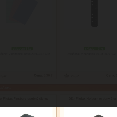
skladom 3 ks
skladom 3 ks
čenie: v pondelok 10.08.2026
Doručenie: v pondelok 10.08.2026
(viac info)
(viac 
Cena:
6.30 €
Cena:
aci tovar
ár Filofax Finsbury osobný čierny
Diár Filofax Holborn osobný čie