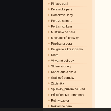
Plniace perá
Keramické perá
Darčekové sady
Pera zo striebra
Perá s razítkem
Multifunkčné perá
Mechanické ceruzky
Púzdra na perá
Kaligrafie a krasopísmo
Diáre
Výtvarné potreby
Stolné súpravy
Kancelária a škola
Grafitové ceruzky
Zápisníky
Spisovky, púzdra na iPad
Príslušenstvo, atramenty
Ručný papier
Reklamné perá