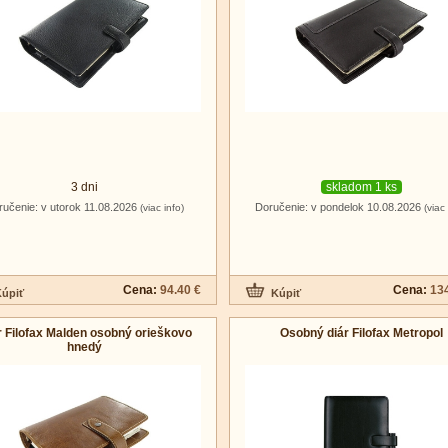
3 dni
skladom 1 ks
ručenie: v utorok 11.08.2026
Doručenie: v pondelok 10.08.2026
(viac info)
(viac 
Cena:
94.40 €
Cena:
134
r Filofax Malden osobný orieškovo
Osobný diár Filofax Metropol
hnedý