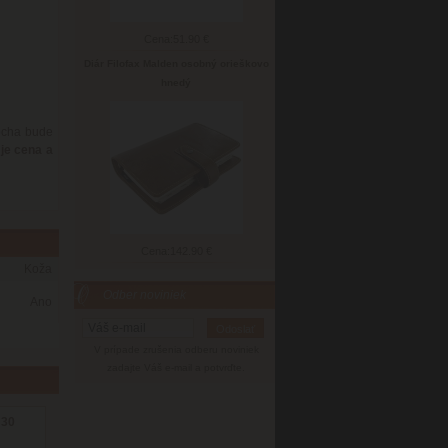
Cena:
51.90 €
Diár Filofax Malden osobný orieškovo
hnedý
ocha bude
je cena a
Cena:
142.90 €
Koža
Odber noviniek
Ano
V prípade zrušenia odberu noviniek
zadajte Váš e-mail a potvrďte.
 30