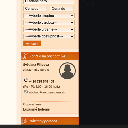
Kontakt na obchodníka
Světlana Filipová
zákaznícky servis
+420 725 548 405
(Po - Pá 8:00 - 16:00 hod.)
obchod@luxusne-pera.sk
Odporúčame:
Luxusné holenie
Nákupný poradca