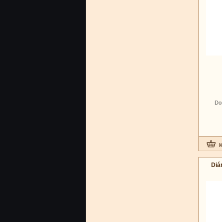
Do
Diá