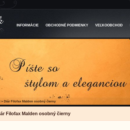
INFORMÁCIE
OBCHODNÉ PODMIENKY
VEĽKOOBCHOD
l
>
Diár Filofax Malden osobný čierny
iár Filofax Malden osobný čierny