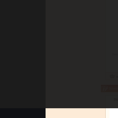
Doru
Súvisi
Di