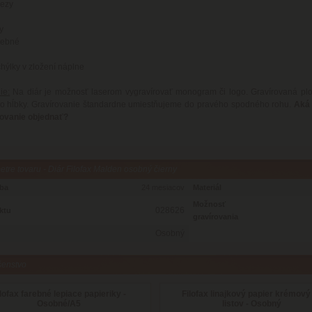
rezy
y
rebné
ýlky v zložení náplne
ie:
Na diár je možnosť laserom vygravírovať monogram či logo. Gravírovaná pl
do hĺbky. Gravírovanie štandardne umiestňujeme do pravého spodného rohu.
Aká 
rovanie objednať?
tre tovaru - Diár Filofax Malden osobný čierny
oba
24 mesiacov
Materiál
Možnosť
028626
ktu
gravírovania
Osobný
šenstvo
lofax farebné lepiace papieriky -
Filofax linajkový papier krémový
Osobné/A5
listov - Osobný