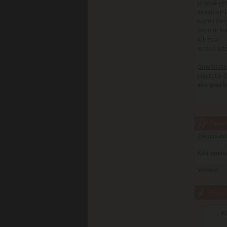
krajové vý
nezabudni
papier biel
papiere fa
adresár
možné odch
Gravírovan
plastická 
ako graví
Parame
Záruční d
Kód produ
Velikosť
Príslu
Fi