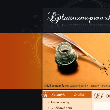
Právě se nacházíte:
Luxusné perá
>
Filofax
>
Persona
Kategória
Značka
D
Akčné ponuky
Guľôčkové perá