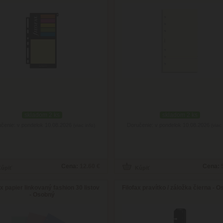
skladom 2 ks
skladom 2 ks
čenie: v pondelok 10.08.2026
Doručenie: v pondelok 10.08.2026
(viac info)
(viac 
Cena:
12.60 €
Cena:
ax papier linkovaný fashion 30 listov
Filofax pravítko / záložka čierna - 
- Osobný