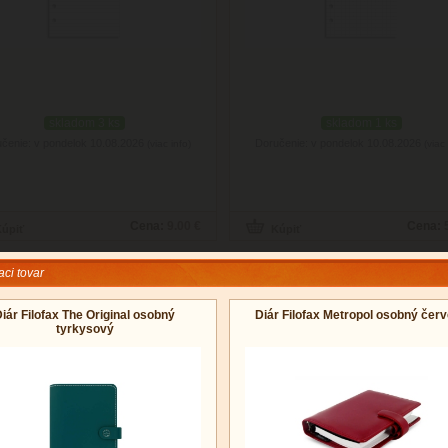
skladom 3 ks
skladom 1 ks
čenie: v pondelok 10.08.2026
Doručenie: v pondelok 10.08.2026
(viac info)
(viac 
Cena:
9.00 €
Cena:
aci tovar
iár Filofax The Original osobný
Diár Filofax Metropol osobný čer
tyrkysový