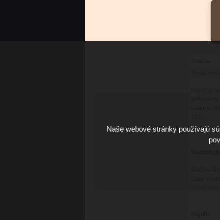
Značka
Dostupnos
Kvalitný d
tyrkysove
papiera 9
2026.
Naše webové stránky používajú súb
pov
Vlastnosti
Krúžková m
Ľavá vnútor
Pravá vnút
Náplň: