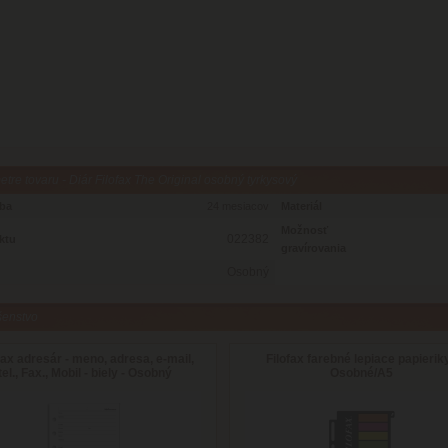
tre tovaru - Diár Filofax The Original osobný tyrkysový
oba
24 mesiacov
Materiál
Možnosť
022382
ktu
gravírovania
Osobný
šenstvo
fax adresár - meno, adresa, e-mail,
Filofax farebné lepiace papieriky
tel., Fax., Mobil - biely - Osobný
Osobné/A5