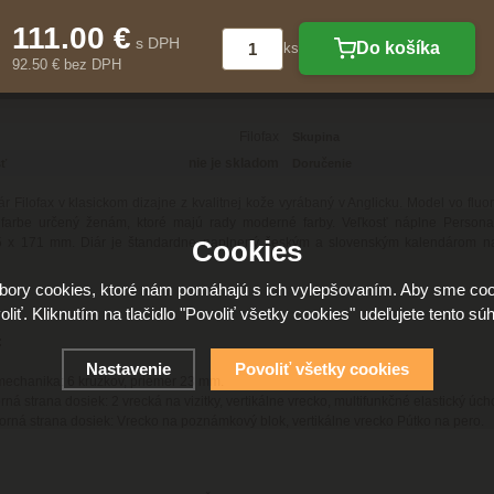
111.00 €
s DPH
Do košíka
ks
92.50 € bez DPH
Filofax
Skupina
nie je skladom
ť
Doručenie
iár Filofax v klasickom dizajne z kvalitnej kože vyrábaný v Anglicku. Model vo flu
j farbe určený ženám, ktoré majú rady moderné farby. Veľkosť náplne Personal
5 x 171 mm. Diár je štandardne naplnený českým a slovenským kalendárom na
Cookies
ory cookies, ktoré nám pomáhajú s ich vylepšovaním. Aby sme coo
oliť. Kliknutím na tlačidlo "Povoliť všetky cookies" udeľujete tento súh
:
Nastavenie
Povoliť všetky cookies
echanika: 6 krúžkov, priemer 23 mm.
ná strana dosiek: 2 vrecká na vizitky, vertikálne vrecko, multifunkčné elastický úch
orná strana dosiek: Vrecko na poznámkový blok, vertikálne vrecko Pútko na pero.