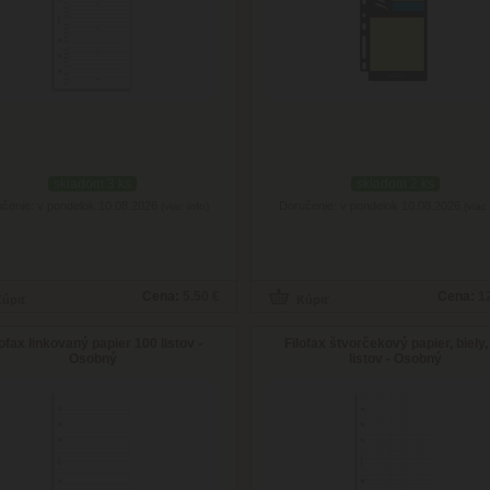
skladom 3 ks
skladom 2 ks
čenie: v pondelok 10.08.2026
Doručenie: v pondelok 10.08.2026
(viac info)
(viac 
Cena:
5.50 €
Cena:
1
lofax linkovaný papier 100 listov -
Filofax štvorčekový papier, biely,
Osobný
listov - Osobný