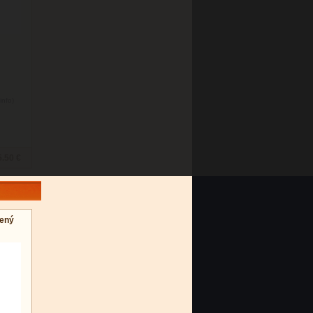
info)
5.50 €
vený