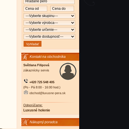
Kontakt na obchodníka
Světlana Filipová
zákaznícky servis
+420 725 548 405
(Po - Pá 8:00 - 16:00 hod.)
obchod@luxusne-pera.sk
Odporúčame:
Luxusné holenie
Nákupný poradca