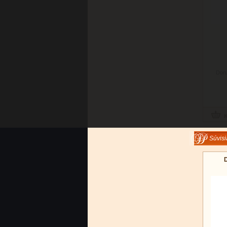
Doru
Súvisi
D