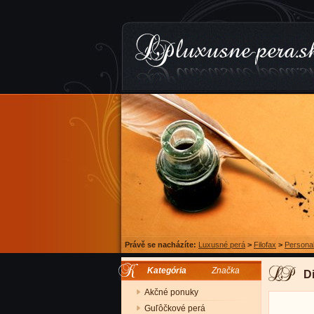
Právě se nacházíte:
Luxusné perá
>
Filofax
>
Persona
Kategória
Značka
D
Akčné ponuky
Guľôčkové perá