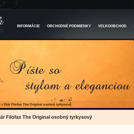
INFORMÁCIE
OBCHODNÉ PODMIENKY
VEĽKOOBCHOD
l
>
Diár Filofax The Original osobný tyrkysový
iár Filofax The Original osobný tyrkysový