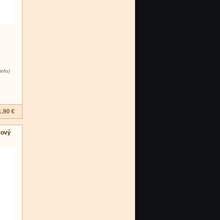
info)
1.90 €
sový