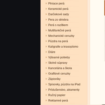
Plniace perá
Keramické perá
Darčekové sady
Pera zo striebra
Perá s razítkem
Multifunkčné perá
Mechanické ceruzky
Púzdra na perá
Kaligrafie a krasopísmo
Diáre
Výtvarné potreby
Stolné súpravy
Kancelária a škola
Grafitové ceruzky
Zápisníky
Spisovky, púzdra na iPad
Príslušenstvo, atramenty
Ručný papier
Reklamné perá