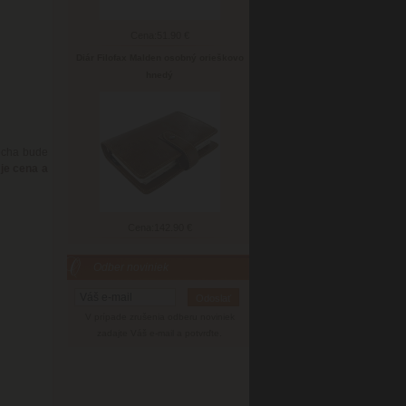
Cena:
51.90 €
Diár Filofax Malden osobný orieškovo
hnedý
ocha bude
je cena a
Cena:
142.90 €
Odber noviniek
V prípade zrušenia odberu noviniek
zadajte Váš e-mail a potvrďte.