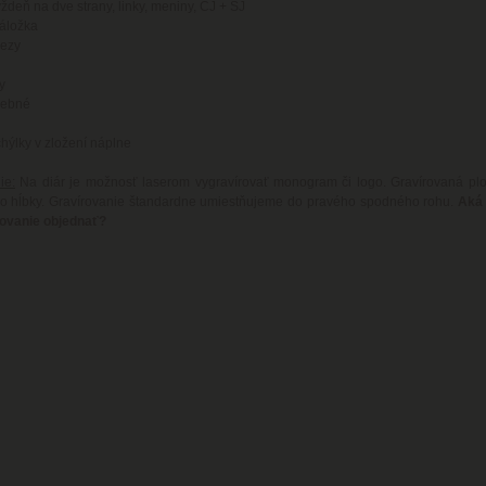
ýždeň na dve strany, linky, meniny, ČJ + SJ
záložka
rezy
y
rebné
ýlky v zložení náplne
ie:
Na diár je možnosť laserom vygravírovať monogram či logo. Gravírovaná pl
do hĺbky. Gravírovanie štandardne umiestňujeme do pravého spodného rohu.
Aká 
rovanie objednať?