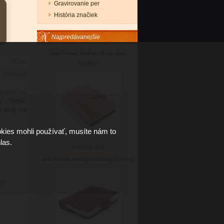
Gravirovanie per
História značiek
Najpredávanejšie
Diár Filofax Saffiano Rose Gold
Diáre
osobný
na dotaz
orescenčná
 - formát
 celý rok
kies mohli používať, musíte nám to
las.
Cena:
64.20 €
Diár Filofax Metropol osobný červený
op.