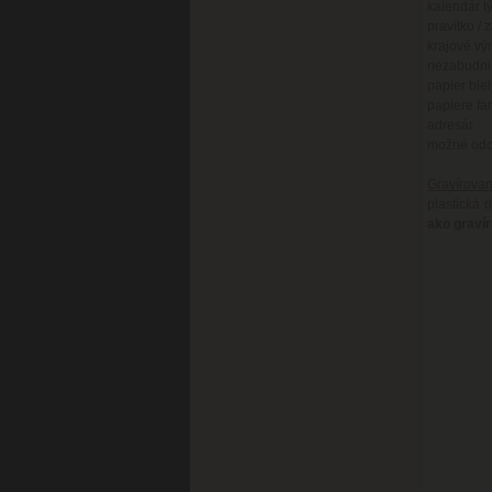
kalendár t
pravítko / 
krajové vý
nezabudni
papier biel
papiere fa
adresár
možné odch
Gravírovan
plastická 
ako graví