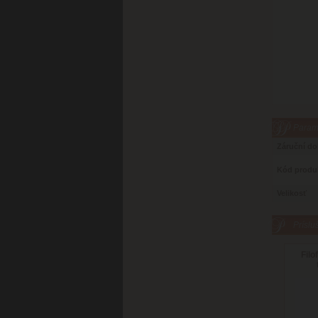
Parame
Záruční d
Kód produ
Velikosť
Príslu
Filo