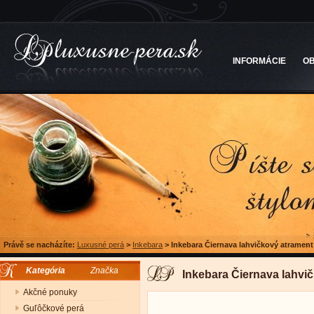
INFORMÁCIE
O
Právě se nacházíte:
Luxusné perá
>
Inkebara
>
Inkebara Čiernava lahvičkový atrament
Kategória
Značka
Inkebara Čiernava lahvi
Akčné ponuky
Guľôčkové perá