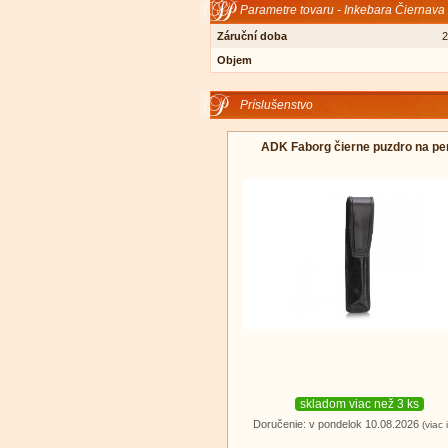
Parametre tovaru - Inkebara Čiernava
Záruční doba
2
Objem
Príslušenstvo
ADK Faborg čierne puzdro na pe
skladom viac než 3 ks
Doručenie: v pondelok 10.08.2026
(viac 