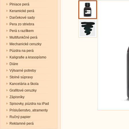
Plniace perá
Keramické perá
Darčekové sady
Pera zo striebra
Perá s razítkem
Multifunkčné perá
Mechanické ceruzky
Púzdra na perá
Kaligrafie a krasopísmo
Diáre
Výtvarné potreby
Stolné súpravy
Kancelária a škola
Grafitové ceruzky
Zápisníky
Spisovky, púzdra na iPad
Príslušenstvo, atramenty
Ručný papier
Reklamné perá