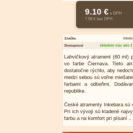
9.10 €
s DPH
7.58 € bez DPH
Inkeb
Značka
skladom viac ako 3
Dostupnosť
Lahvičkový atrament (60 ml) p
vo farbe Čiernava. Tieto a
dostatočne rýchlo, aby nedoch
medzi sebou sú voľne miešateľ
farbami a odtieňmi. Dodáva
republike.
České atramenty Inkebara sú v
Pri ich vývoji sú kladené naj
farbu a na komfort pri písaní ..