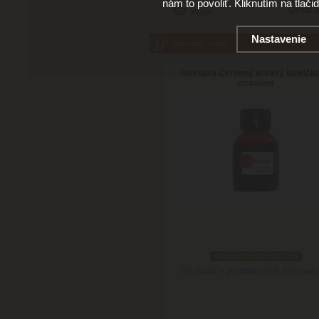
nám to povoliť. Kliknutím na tlači
Cena:
3
Nastavenie
Súvisiaci tovar
Inkebara Červený krvavý lahvičk
atrament
skladom viac než 3 ks
Doručenie: v pondelok 10.08.2026
(viac 