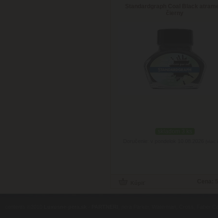
Standardgraph Coal Black atram
čierny
skladom 3 ks
Doručenie: v pondelok 10.08.2026
(viac 
Cena:
5
contents ©2010
Luxusne-pera.sk
-
PARTNERI
, pera Parker, Waterman, Cross, Faber Ca