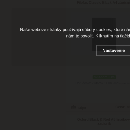
Filofax Classic Black A4 zápisn
Naše webové stránky používajú súbory cookies, ktoré ná
nám to povoliť. Kliknutím na tlači
Nastavenie
skladom 2 ks
Doručenie: v utorok 11.08.2026
(viac in
Cena:
38
Oxford Black & Red A5 linajkov
zápisník