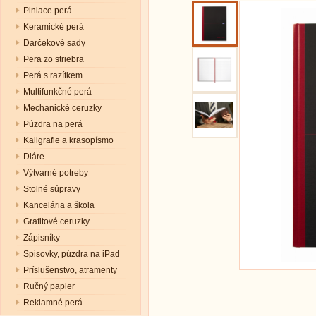
Plniace perá
Keramické perá
Darčekové sady
Pera zo striebra
Perá s razítkem
Multifunkčné perá
Mechanické ceruzky
Púzdra na perá
Kaligrafie a krasopísmo
Diáre
Výtvarné potreby
Stolné súpravy
Kancelária a škola
Grafitové ceruzky
Zápisníky
Spisovky, púzdra na iPad
Príslušenstvo, atramenty
Ručný papier
Reklamné perá