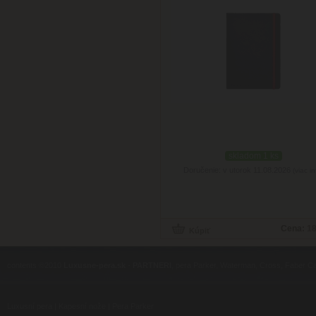
skladom 1 ks
Doručenie: v utorok 11.08.2026
(viac in
Cena:
18
contents ©2010
Luxusne-pera.sk
-
PARTNERI
, pera Parker, Waterman, Cross, Faber Ca
Luxusní pera
|
Kapesní nože
|
Pera Parker