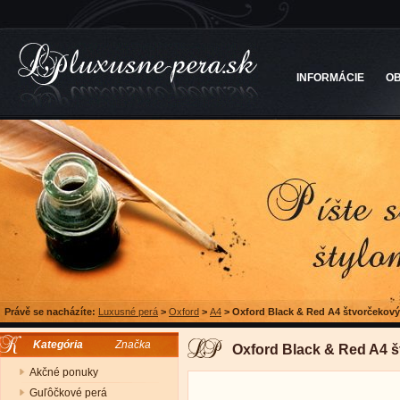
INFORMÁCIE
O
Právě se nacházíte:
Luxusné perá
>
Oxford
>
A4
>
Oxford Black & Red A4 štvorčekový
Kategória
Značka
Oxford Black & Red A4 š
Akčné ponuky
Guľôčkové perá