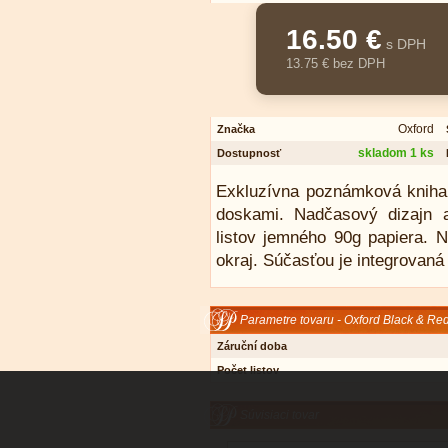
16.50 €
s DPH
13.75 € bez DPH
Oxford
Značka
skladom 1 ks
Dostupnosť
Exkluzívna poznámková kniha
doskami. Nadčasový dizajn a
listov jemného 90g papiera.
N
okraj.
Súčasťou je integrovaná 
Parametre tovaru - Oxford Black & Re
Záruční doba
Počet listov
Súvisiaci tovar