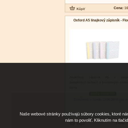
Cena:
16
Oxford A5 linajkový zápisník - Flo
Atraktívny zápisník A5 v elega
pastelových farbách s kvetinovým vzor
dámy.
podľa variantov
Doručenie: v stredu 12.08.2026
(viac in
Naše webové stránky používajú súbory cookies, ktoré ná
nám to povoliť. Kliknutím na tlači
Cena:
7