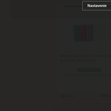
Nastavenie
Oxford Floral A5 linajkový zápisn
Atraktívny zápisník A5 v elegatných far
kvetinovým vzorom pre dámy.
podľa variantov
Doručenie: v stredu 12.08.2026
(viac in
Cena:
7