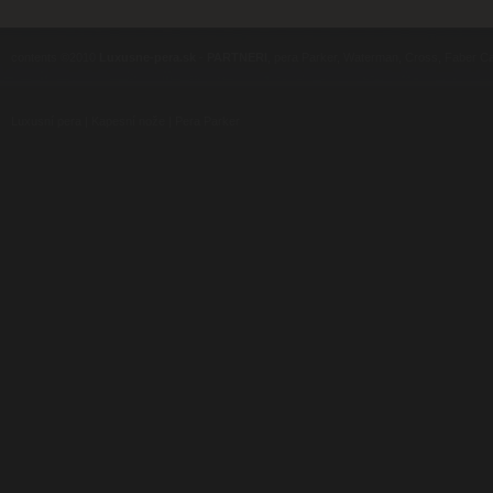
contents ©2010
Luxusne-pera.sk
-
PARTNERI
, pera Parker, Waterman, Cross, Faber Ca
Luxusní pera
|
Kapesní nože
|
Pera Parker