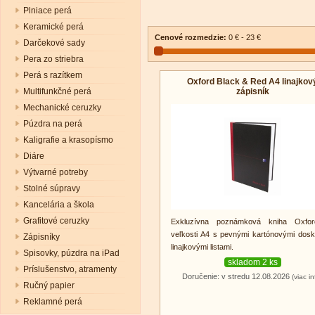
Plniace perá
Keramické perá
Cenové rozmedzie:
0 € - 23 €
Darčekové sady
Pera zo striebra
Perá s razítkem
Oxford Black & Red A4 linajkov
zápisník
Multifunkčné perá
Mechanické ceruzky
Púzdra na perá
Kaligrafie a krasopísmo
Diáre
Výtvarné potreby
Stolné súpravy
Kancelária a škola
Grafitové ceruzky
Exkluzívna poznámková kniha Oxfo
veľkosti A4 s pevnými kartónovými dos
Zápisníky
linajkovými listami.
Spisovky, púzdra na iPad
skladom 2 ks
Príslušenstvo, atramenty
Doručenie: v stredu 12.08.2026
(viac in
Ručný papier
Reklamné perá