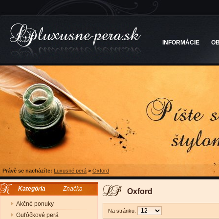
INFORMÁCIE
O
Právě se nacházíte:
Luxusné perá
>
Oxford
Kategória
Značka
Oxford
Akčné ponuky
Na stránku:
Guľôčkové perá