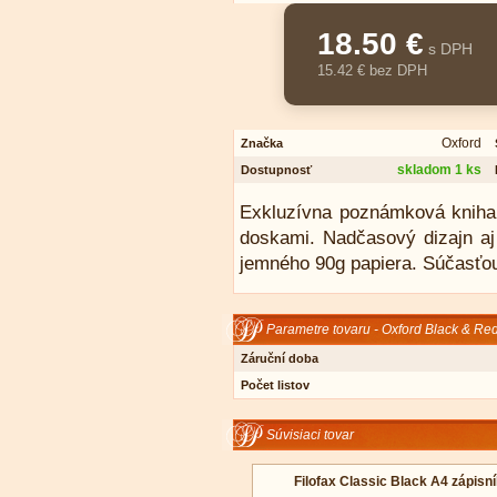
18.50 €
s DPH
15.42 € bez DPH
Oxford
Značka
skladom 1 ks
Dostupnosť
Exkluzívna poznámková kniha
doskami. Nadčasový dizajn aj 
jemného 90g papiera. Súčasťou
Parametre tovaru - Oxford Black & Red
Záruční doba
Počet listov
Súvisiaci tovar
Filofax Classic Black A4 zápisn