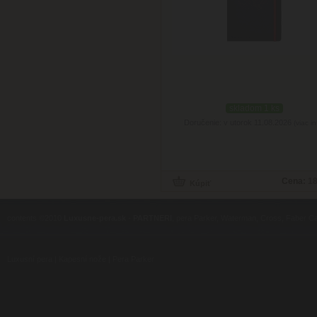
skladom 1 ks
Doručenie: v utorok 11.08.2026
(viac in
Cena:
18
contents ©2010
Luxusne-pera.sk
-
PARTNERI
, pera Parker, Waterman, Cross, Faber Ca
Luxusní pera
|
Kapesní nože
|
Pera Parker