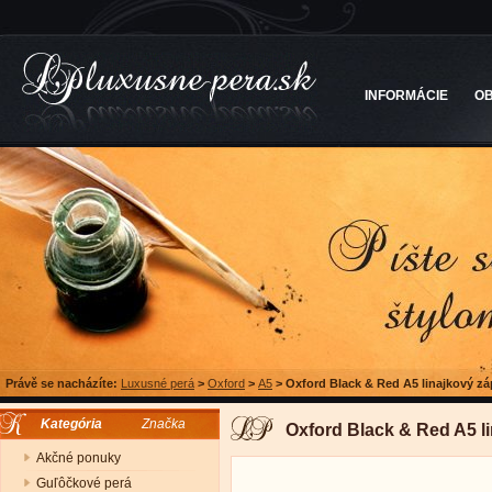
INFORMÁCIE
O
Právě se nacházíte:
Luxusné perá
>
Oxford
>
A5
>
Oxford Black & Red A5 linajkový zá
Kategória
Značka
Oxford Black & Red A5 li
Akčné ponuky
Guľôčkové perá