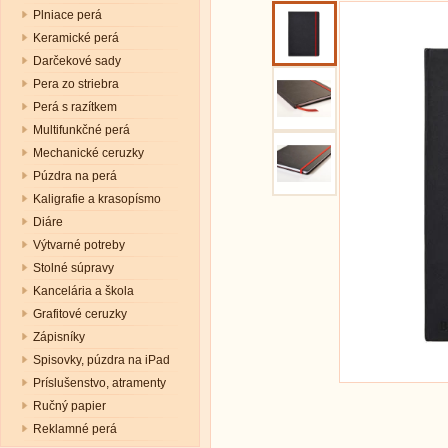
Plniace perá
Keramické perá
Darčekové sady
Pera zo striebra
Perá s razítkem
Multifunkčné perá
Mechanické ceruzky
Púzdra na perá
Kaligrafie a krasopísmo
Diáre
Výtvarné potreby
Stolné súpravy
Kancelária a škola
Grafitové ceruzky
Zápisníky
Spisovky, púzdra na iPad
Príslušenstvo, atramenty
Ručný papier
Reklamné perá