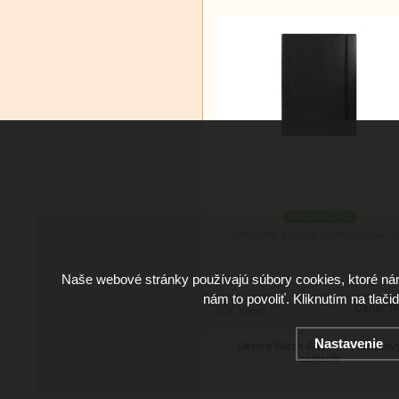
skladom 2 ks
Doručenie: v utorok 11.08.2026
(viac in
Naše webové stránky používajú súbory cookies, ktoré ná
nám to povoliť. Kliknutím na tlači
Cena:
38
Nastavenie
Oxford Black & Red A4 linajkov
zápisník