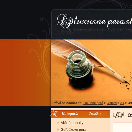
Právě se nacházíte:
Luxusné perá
>
Oxford
>
A4
>
Ox
Kategória
Značka
O
Akčné ponuky
Guľôčkové perá