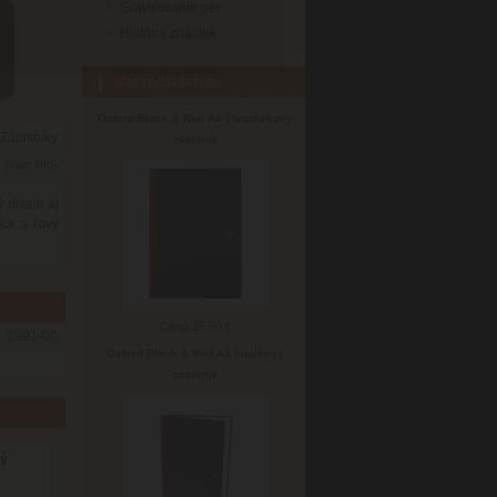
Gravirovanie per
História značiek
Najpredávanejšie
Oxford Black & Red A4 štvorčekový
Zápisníky
zápisník
6
(viac info)
dizajn aj
čka a ľavý
Cena:
16.50 €
2991-00
Oxford Black & Red A4 linajkový
zápisník
vý