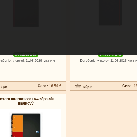
skladom 1 ks
skladom 1 ks
ručenie: v utorok 11.08.2026
Doručenie: v utorok 11.08.2026
(viac info)
(viac i
Cena:
16.50 €
Cena:
1
xford International A4 zápisník
linajkový