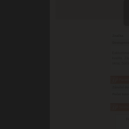
Značka
Dostupnos
Exkluzívna
kvalita. Z
okraj.
Súčas
Parame
Záruční d
Počet listo
Súvisi
F