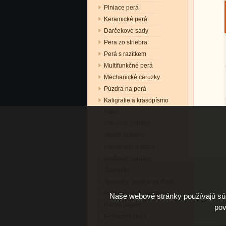
Plniace perá
Keramické perá
Darčekové sady
Pera zo striebra
Perá s razítkem
Multifunkčné perá
Mechanické ceruzky
Púzdra na perá
Kaligrafie a krasopísmo
Diáre
Výtvarné potreby
Stolné súpravy
Kancelária a škola
Grafitové ceruzky
Zápisníky
Spisovky, púzdra na iPad
Príslušenstvo, atramenty
Naše webové stránky používajú súb
Ručný papier
pov
Reklamné perá