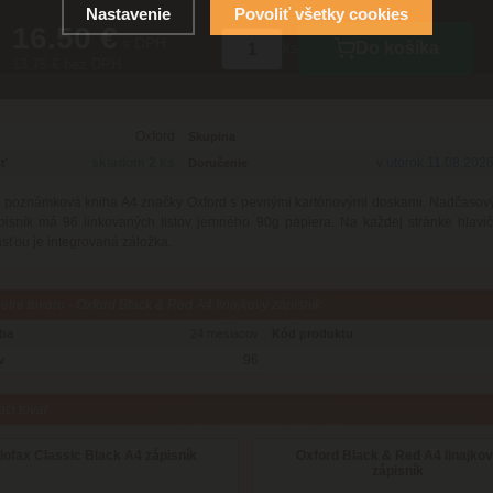
Nastavenie
Povoliť všetky cookies
16.50 €
s DPH
Do košíka
ks
13.75 € bez DPH
Oxford
Skupina
skladom 2 ks
v utorok 11.08.202
ť
Doručenie
 poznámková kniha A4 značky Oxford s pevnými kartónovými doskami. Nadčasový 
ápisník má 96 linkovaných listov jemného 90g papiera.
Na každej stránke hlavi
ťou je integrovaná záložka.
tre tovaru - Oxford Black & Red A4 linajkový zápisník
oba
24 mesiacov
Kód produktu
96
v
aci tovar
ilofax Classic Black A4 zápisník
Oxford Black & Red A4 linajko
zápisník