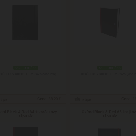
skladom 2 ks
skladom 2 ks
ručenie: v utorok 11.08.2026
Doručenie: v utorok 11.08.2026
(viac info)
(viac i
Cena:
38.20 €
Cena:
1
ord Black & Red A4 štvorčekový
Oxford Black & Red A5 linajko
zápisník
zápisník