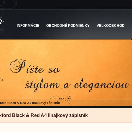
INFORMÁCIE
OBCHODNÉ PODMIENKY
VEĽKOOBCHOD
ford Black & Red A4 linajkový zápisník
xford Black & Red A4 linajkový zápisník