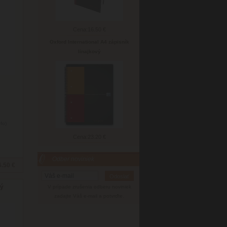
Cena:
16.50 €
Oxford International A4 zápisník
linajkový
nfo)
Cena:
23.20 €
Odber noviniek
6.50 €
vý
V prípade zrušenia odberu noviniek
zadajte Váš e-mail a potvrďte.