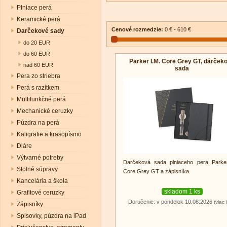
Plniace perá
Keramické perá
Cenové rozmedzie:
0 € - 610 €
Darčekové sady
do 20 EUR
do 60 EUR
Parker I.M. Core Grey GT, dárček
nad 60 EUR
sada
Pera zo striebra
Perá s razítkem
Multifunkčné perá
Mechanické ceruzky
Púzdra na perá
Kaligrafie a krasopísmo
Diáre
Výtvarné potreby
Darčeková sada plniaceho pera Parker
Stolné súpravy
Core Grey GT a zápisníka.
Kancelária a škola
skladom 1 ks
Grafitové ceruzky
Doručenie: v pondelok 10.08.2026
(viac 
Zápisníky
Spisovky, púzdra na iPad