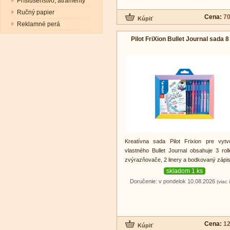
Príslušenstvo, atramenty
Ručný papier
Cena:
70
Reklamné perá
Pilot FriXion Bullet Journal sada 8
Kreatívna sada Pilot Frixion pre vytv
vlastného Bullet Journal obsahuje 3 roll
zvýrazňovače, 2 linery a bodkovaný zápis
skladom 1 ks
Doručenie: v pondelok 10.08.2026
(viac 
Cena:
12