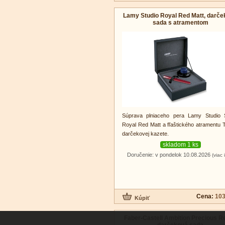
Lamy Studio Royal Red Matt, darč
sada s atramentom
Súprava plniaceho pera Lamy Studio S
Royal Red Matt a fľaštického atramentu 
darčekovej kazete.
skladom 1 ks
Doručenie: v pondelok 10.08.2026
(viac 
Cena:
103
Faber-Castell Ambition Precious Re
darčeková sada