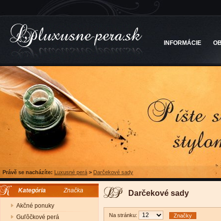
INFORMÁCIE
O
Právě se nacházíte:
Luxusné perá
>
Darčekové sady
Kategória
Značka
Darčekové sady
Akčné ponuky
Na stránku:
Značky
Guľôčkové perá