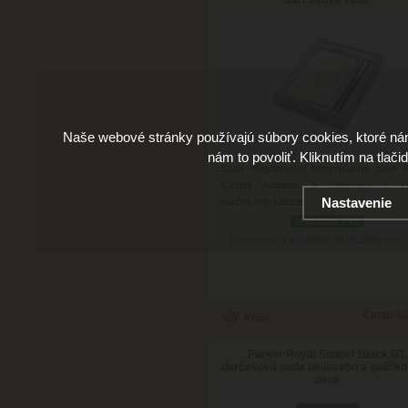
Naše webové stránky používajú súbory cookies, ktoré ná
nám to povoliť. Kliknutím na tlači
Sada elegantného keramického pera F
Castell Ambition a zápisníka v kr
Nastavenie
darčekovej kazete.
skladom 1 ks
Doručenie: v pondelok 10.08.2026
(viac 
Cena:
62
Parker Royal Sonnet Black GT,
darčeková sada plniaceho a guličk
pera