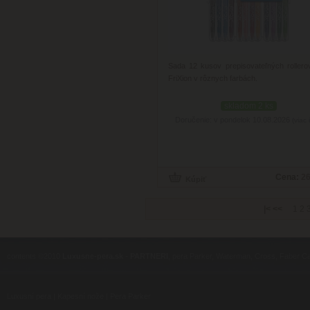
Sada 12 kusov prepisovateľných rollerov
FriXion v rôznych farbách.
skladom 2 ks
Doručenie: v pondelok 10.08.2026
(viac 
Cena:
26
|<
<<
1
2
contents ©2010
Luxusne-pera.sk
-
PARTNERI
, pera Parker, Waterman, Cross, Faber Ca
Luxusní pera
|
Kapesní nože
|
Pera Parker