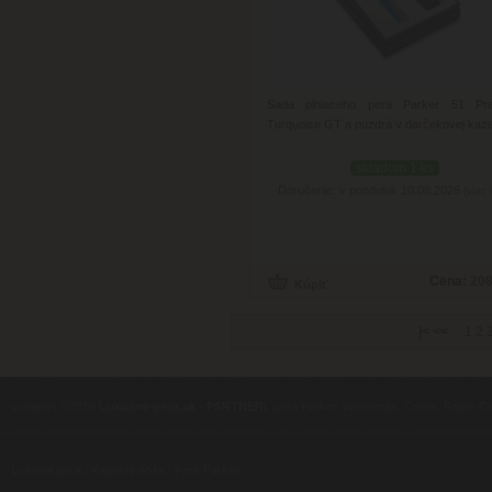
Sada plniaceho pera Parker 51 Pr
Turquoise GT a puzdrá v darčekovej kaze
skladom 1 ks
Doručenie: v pondelok 10.08.2026
(viac 
Cena:
208
|<
<<
1
2
contents ©2010
Luxusne-pera.sk
-
PARTNERI
, pera Parker, Waterman, Cross, Faber Ca
Luxusní pera
|
Kapesní nože
|
Pera Parker