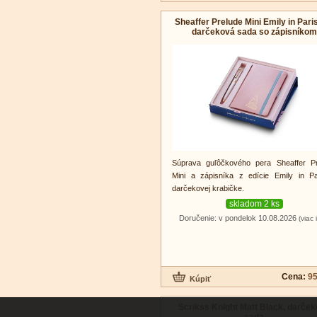
Sheaffer Prelude Mini Emily in Pari
darčeková sada so zápisníkom
Súprava guľôčkového pera Sheaffer Pr
Mini a zápisníka z edície Emily in P
darčekovej krabičke.
skladom 2 ks
Doručenie: v pondelok 10.08.2026
(viac 
Cena:
95
Scrikss Knight Matt Black, darče
sada