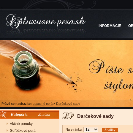
INFORMÁCIE
O
Právě se nacházíte:
Luxusné perá
>
Darčekové sady
Kategória
Značka
Darčekové sady
Akčné ponuky
Na stránku:
Značky
Guľôčkové perá