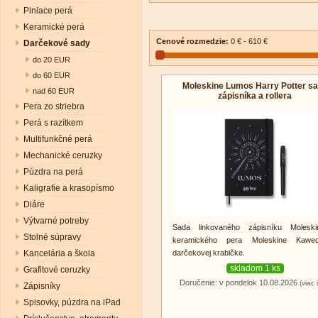
Plniace perá
Keramické perá
Cenové rozmedzie:
0 € - 610 €
Darčekové sady
do 20 EUR
do 60 EUR
Moleskine Lumos Harry Potter s
nad 60 EUR
zápisníka a rollera
Pera zo striebra
Perá s razítkem
Multifunkčné perá
Mechanické ceruzky
Púzdra na perá
Kaligrafie a krasopísmo
Diáre
Výtvarné potreby
Sada linkovaného zápisníku Molesk
Stolné súpravy
keramického pera Moleskine Kaw
darčekovej krabičke.
Kancelária a škola
skladom 1 ks
Grafitové ceruzky
Doručenie: v pondelok 10.08.2026
(viac 
Zápisníky
Spisovky, púzdra na iPad