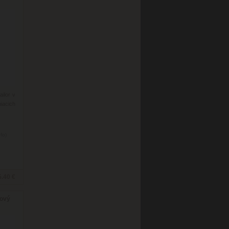
ilor v
iacich
nfo)
5.40 €
kový