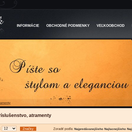
INFORMÁCIE
OBCHODNÉ PODMIENKY
VEĽKOOBCHOD
tramenty
ríslušenstvo, atramenty
u:
Značky
Zoradiť podľa: