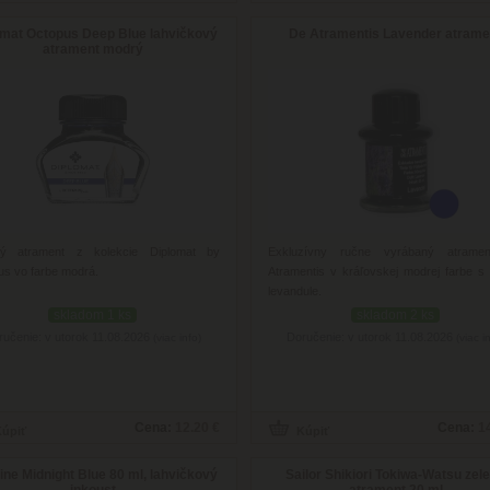
omat Octopus Deep Blue lahvičkový
De Atramentis Lavender atrame
atrament modrý
tný atrament z kolekcie Diplomat by
Exkluzívny ručne vyrábaný atrame
s vo farbe modrá.
Atramentis v kráľovskej modrej farbe s
levandule.
skladom 1 ks
skladom 2 ks
ručenie: v utorok 11.08.2026
Doručenie: v utorok 11.08.2026
(viac info)
(viac i
Cena:
12.20 €
Cena:
1
ne Midnight Blue 80 ml, lahvičkový
Sailor Shikiori Tokiwa-Watsu zel
inkoust
atrament 20 ml