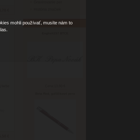
Gravirovanie per
História značiek
4.70 €
kies mohli používať, musíte nám to
Najpredávanejšie
ament
las.
English157 BTCE
 farbe
Cena:
13.80 €
Beta Red, guľôčkové pero
nfo)
5.50 €