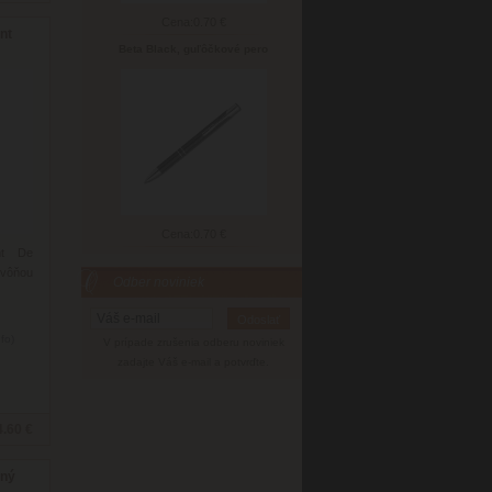
Cena:
0.70 €
nt
Beta Black, guľôčkové pero
Cena:
0.70 €
nt De
 vôňou
Odber noviniek
nfo)
V prípade zrušenia odberu noviniek
zadajte Váš e-mail a potvrďte.
4.60 €
ený