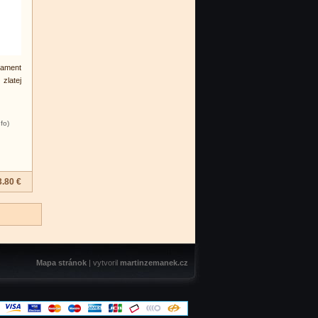
ament
zlatej
nfo)
3.80 €
Mapa stránok
| vytvoril
martinzemanek.cz