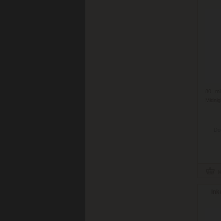
80 ml
Midnig
Do
Ink