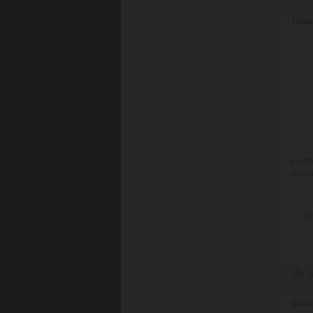
Dipl
Kvali
Octopu
Do
Diami