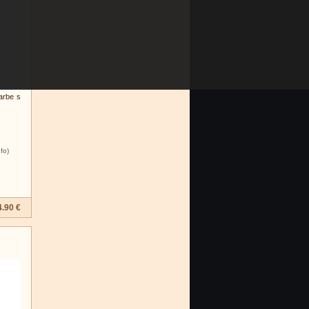
arbe s
nfo)
4.90 €