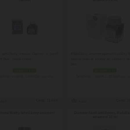
 lahvičkový inkoust Diamine v barvě
Fľaštičkový atrament japonskej značky Sa
ht Blue - tmavě modrá.
zelenej farbe je vhodný do všetkých pln
pier.
skladom 1 ks
skladom 1 ks
ručenie: v utorok 11.08.2026
Doručenie: v utorok 11.08.2026
(viac info)
(viac i
Cena:
11.00 €
Cena:
1
ebara Modrý lahvičkový atrament
Diamine Skull and Roses, fľaštič
atrament 30 ml