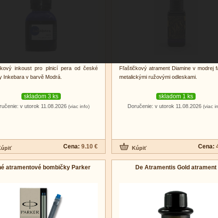
čkový inkoust pro plnicí pera od české
Fľaštičkový atrament Diamine v modrej f
 Inkebara v barvě Modrá.
metalickými ružovými odleskami.
skladom 3 ks
skladom 1 ks
ručenie: v utorok 11.08.2026
Doručenie: v utorok 11.08.2026
(viac info)
(viac i
Cena:
9.10 €
Cena:
hé atramentové bombičky Parker
De Atramentis Gold atrament