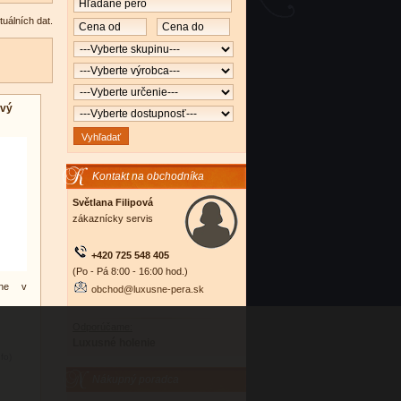
tuálních dat.
ový
Kontakt na obchodníka
Světlana Filipová
zákaznícky servis
+420 725 548 405
(Po - Pá 8:00 - 16:00 hod.)
ine v
obchod@luxusne-pera.sk
Odporúčame:
Luxusné holenie
nfo)
Nákupný poradca