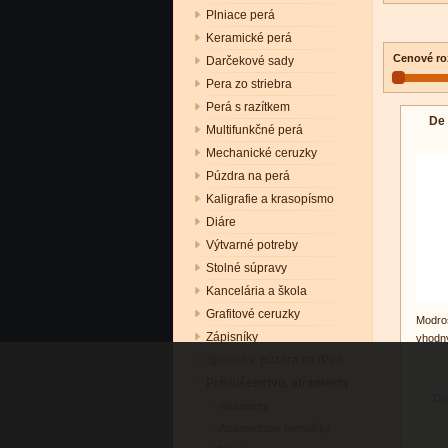
Plniace perá
Keramické perá
Cenové ro
Darčekové sady
Pera zo striebra
Perá s razítkem
De 
Multifunkčné perá
Mechanické ceruzky
Púzdra na perá
Kaligrafie a krasopísmo
Diáre
Výtvarné potreby
Stolné súpravy
Kancelária a škola
Grafitové ceruzky
Modro
Zápisníky
vhodný
Spisovky, púzdra na iPad
Príslušenstvo, atramenty
Do
Atramenty
Atramentové bombičky