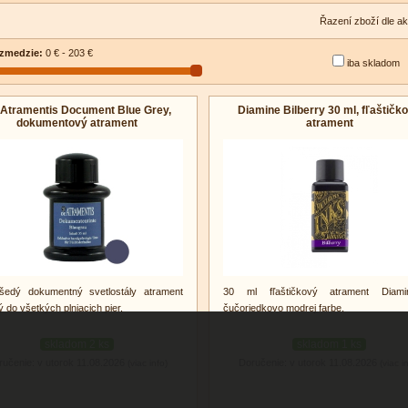
Řazení zboží dle ak
zmedzie:
0 € - 203 €
iba skladom
Atramentis Document Blue Grey,
Diamine Bilberry 30 ml, fľaštičk
dokumentový atrament
atrament
šedý dokumentný svetlostály atrament
30 ml fľaštičkový atrament Diam
 do všetkých plniacich pier.
čučoriedkovo modrej farbe.
skladom 2 ks
skladom 1 ks
ručenie: v utorok 11.08.2026
Doručenie: v utorok 11.08.2026
(viac info)
(viac i