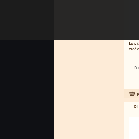
Lahvi
značky
Do
Dl