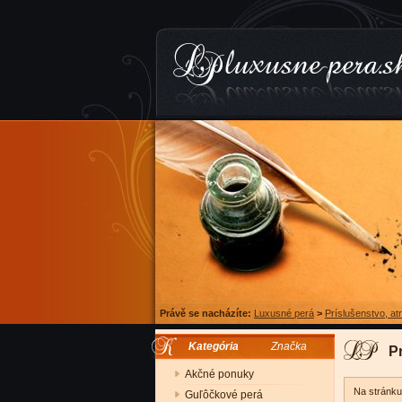
Právě se nacházíte:
Luxusné perá
>
Príslušenstvo, a
Kategória
Značka
P
Akčné ponuky
Na stránk
Guľôčkové perá