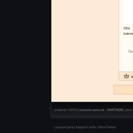
Dlhé 
baleni
Do
contents ©2010
Luxusne-pera.sk
-
PARTNERI
, pera
Luxusní pera
|
Kapesní nože
|
Pera Parker